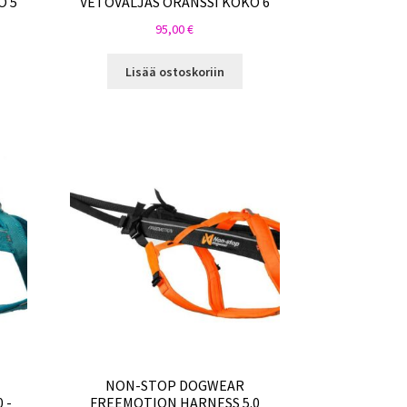
O 5
VETOVALJAS ORANSSI KOKO 6
95,00
€
Lisää ostoskoriin
NON-STOP DOGWEAR
 -
FREEMOTION HARNESS 5.0