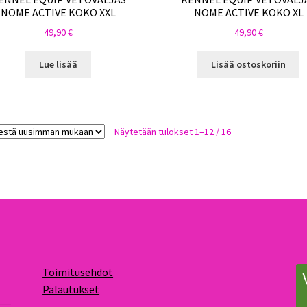
NOME ACTIVE KOKO XXL
NOME ACTIVE KOKO XL
49,90
€
49,90
€
Lue lisää
Lisää ostoskoriin
Sorted
Näytetään tulokset 1–12 / 16
by
latest
Toimitusehdot
Palautukset