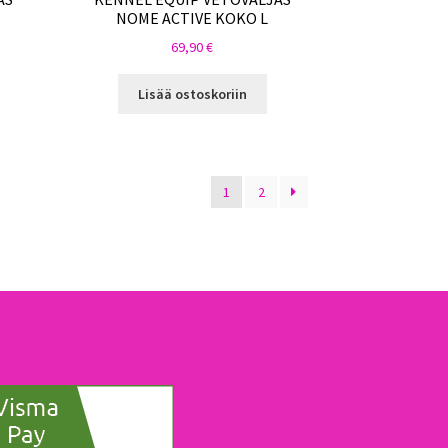
NOME ACTIVE KOKO L
69,90
€
Lisää ostoskoriin
1
2