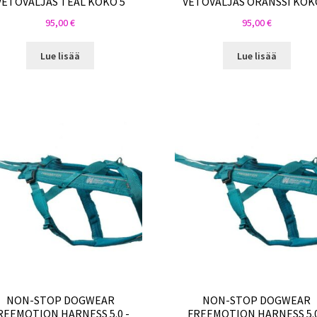
VETOVALJAS TEAL KOKO 5
VETOVALJAS ORANSSI KOK
95,00
€
95,00
€
Lue lisää
Lue lisää
NON-STOP DOGWEAR
NON-STOP DOGWEAR
REEMOTION HARNESS 5.0 -
FREEMOTION HARNESS 5.0