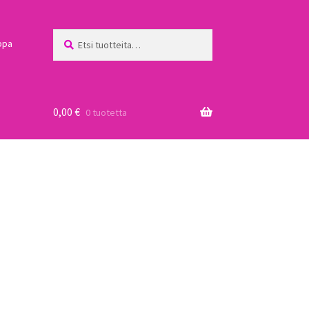
Etsi:
Haku
ppa
0,00
€
0 tuotetta
a