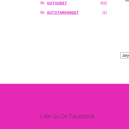
UUTUUDET
(82)
AUTOTARVIKKEET
(1)
Like Us On Facebook