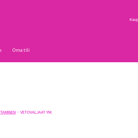
Kau
o
Oma tili
i
Palautukset
Pojat
Sulo
Tietosuojaseloste
Toimitusehdot
Uutisi
TAMINEN
VETOVALJAAT YM.