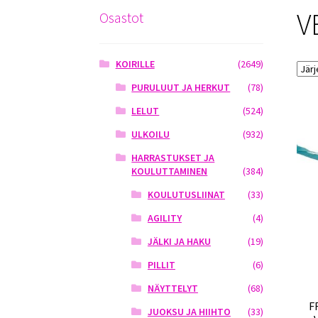
V
Osastot
KOIRILLE
(2649)
PURULUUT JA HERKUT
(78)
LELUT
(524)
ULKOILU
(932)
HARRASTUKSET JA
KOULUTTAMINEN
(384)
KOULUTUSLIINAT
(33)
AGILITY
(4)
JÄLKI JA HAKU
(19)
PILLIT
(6)
NÄYTTELYT
(68)
F
JUOKSU JA HIIHTO
(33)