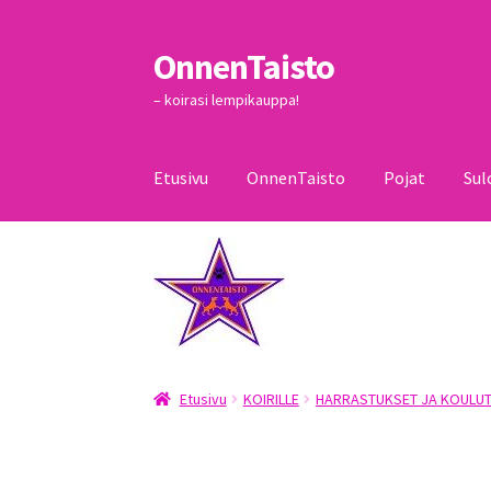
OnnenTaisto
Siirry
Siirry
navigointiin
sisältöön
– koirasi lempikauppa!
Etusivu
OnnenTaisto
Pojat
Sul
Etusivu
Kassa
Oma tili
OnnenTaisto
Ostoskor
Etusivu
KOIRILLE
HARRASTUKSET JA KOULUT