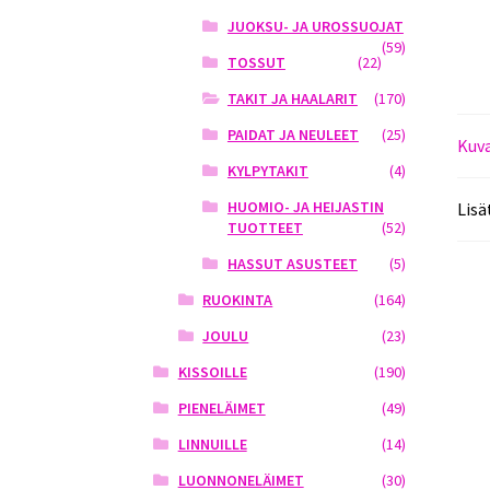
JUOKSU- JA UROSSUOJAT
(59)
TOSSUT
(22)
TAKIT JA HAALARIT
(170)
PAIDAT JA NEULEET
(25)
Kuv
KYLPYTAKIT
(4)
HUOMIO- JA HEIJASTIN
Lisä
TUOTTEET
(52)
HASSUT ASUSTEET
(5)
RUOKINTA
(164)
JOULU
(23)
KISSOILLE
(190)
PIENELÄIMET
(49)
LINNUILLE
(14)
LUONNONELÄIMET
(30)