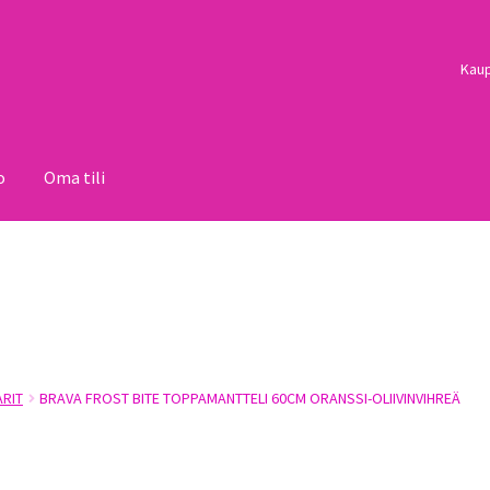
Kau
o
Oma tili
i
Palautukset
Pojat
Sulo
Tietosuojaseloste
Toimitusehdot
Uutisi
ARIT
BRAVA FROST BITE TOPPAMANTTELI 60CM ORANSSI-OLIIVINVIHREÄ