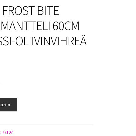
 FROST BITE
MANTTELI 60CM
SI-OLIIVINVIHREÄ
a
oriin
LI
):
77107