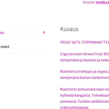
Osastot:
KOIRILL
ORANSSI-
OLIIVINVIHREÄ
määrä
Kuvaus
aus
FROST BITE TOPPAMANTTE
tiedot
Ergonominen Brava Frost Bit
lämpimänä ja kuivana ja teke
Mantteli on helppo ja nopea pu
lämpimänä koiran tärkeimmät
Manttelin pintamateriaali on 
hylkivää kangasta. Tehokkaat
pimeässä. Turkkia sähköistä
tekoturkiskaulus.