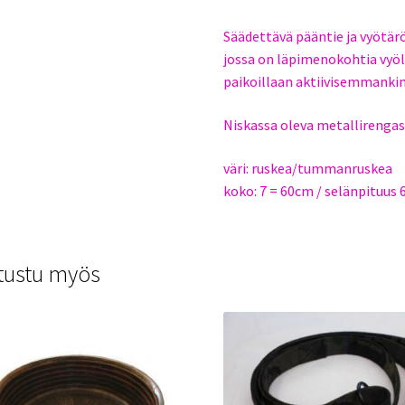
Säädettävä pääntie ja vyötär
jossa on läpimenokohtia vyö
paikoillaan aktiivisemmankin
Niskassa oleva metallirengas 
väri: ruskea/tummanruskea
koko: 7 = 60cm / selänpituus
tustu myös