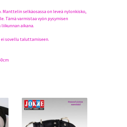
ö. Manttelin selkäosassa on leveä nylonkisko,
lle. Tämä varmistaa vyön pysymisen
 liikunnan aikana.
ei sovellu taluttamiseen.
 60cm