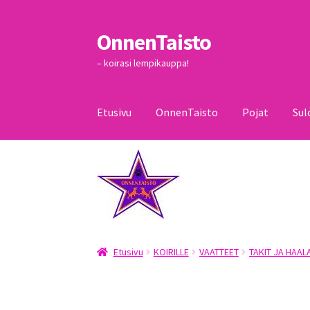
OnnenTaisto
Siirry
Siirry
navigointiin
sisältöön
– koirasi lempikauppa!
Etusivu
OnnenTaisto
Pojat
Sul
Etusivu
Kassa
Oma tili
OnnenTaisto
Ostoskor
Etusivu
KOIRILLE
VAATTEET
TAKIT JA HAAL