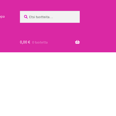
Etsi:
Haku
ppa
0,00
€
0 tuotetta
a