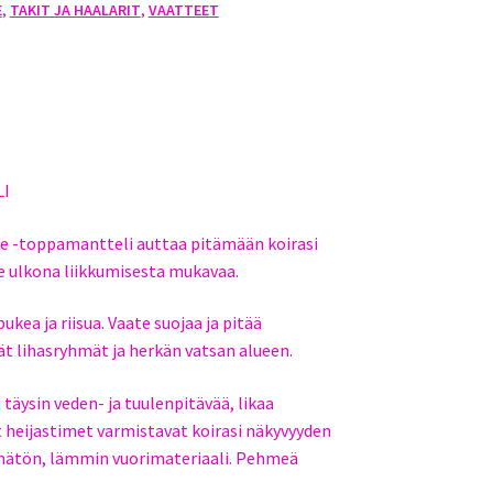
E
,
TAKIT JA HAALARIT
,
VAATTEET
LI
e -toppamantteli auttaa pitämään koirasi
e ulkona liikkumisesta mukavaa.
kea ja riisua. Vaate suojaa ja pitää
 lihasryhmät ja herkän vatsan alueen.
täysin veden- ja tuulenpitävää, likaa
 heijastimet varmistavat koirasi näkyvyyden
mätön, lämmin vuorimateriaali. Pehmeä