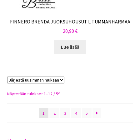
FINNERO BRENDA JUOKSUHOUSUT L TUMMANHARMAA
20,90
€
Lue lisää
Sorted
Näytetään tulokset 1–12 / 59
by
latest
1
2
3
4
5