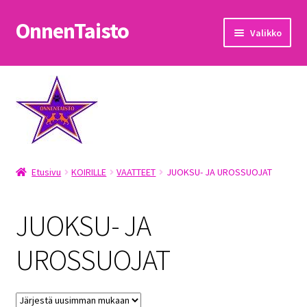
OnnenTaisto
Siirry
Siirry
Valikko
navigointiin
sisältöön
Etusivu
Kassa
Oma tili
Etusivu
KOIRILLE
VAATTEET
JUOKSU- JA UROSSUOJAT
OnnenTaisto
Ostoskori
JUOKSU- JA
Palautukset
UROSSUOJAT
Pojat