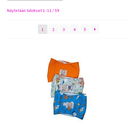
Sulo
Sorted
Näytetään tulokset 1–12 / 59
by
Tietosuojaseloste
latest
1
2
3
4
5
Toimitusehdot
Uutisia