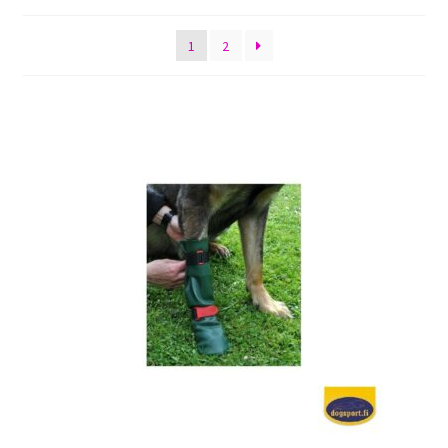
by
Sulo
latest
1
2
Tietosuojaseloste
Toimitusehdot
Uutisia