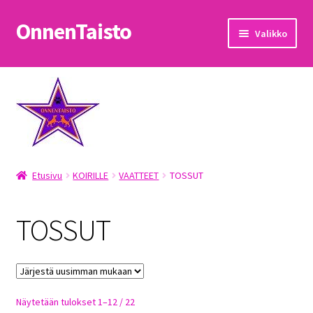
OnnenTaisto
Siirry
Siirry
Valikko
navigointiin
sisältöön
Etusivu
Kassa
Oma tili
Etusivu
KOIRILLE
VAATTEET
TOSSUT
OnnenTaisto
Ostoskori
TOSSUT
Palautukset
Pojat
Sorted
Näytetään tulokset 1–12 / 22