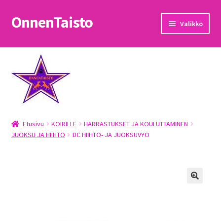
OnnenTaisto
Siirry
Siirry
Valikko
navigointiin
sisältöön
Etusivu
Kassa
Oma tili
Etusivu
KOIRILLE
HARRASTUKSET JA KOULUTTAMINEN
OnnenTaisto
JUOKSU JA HIIHTO
DC HIIHTO- JA JUOKSUVYÖ
Ostoskori
Palautukset
Pojat