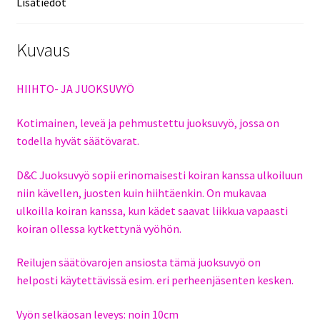
Lisätiedot
Kuvaus
HIIHTO- JA JUOKSUVYÖ
Kotimainen, leveä ja pehmustettu juoksuvyö, jossa on
todella hyvät säätövarat.
D&C Juoksuvyö sopii erinomaisesti koiran kanssa ulkoiluun
niin kävellen, juosten kuin hiihtäenkin. On mukavaa
ulkoilla koiran kanssa, kun kädet saavat liikkua vapaasti
koiran ollessa kytkettynä vyöhön.
Reilujen säätövarojen ansiosta tämä juoksuvyö on
helposti käytettävissä esim. eri perheenjäsenten kesken.
Vyön selkäosan leveys: noin 10cm