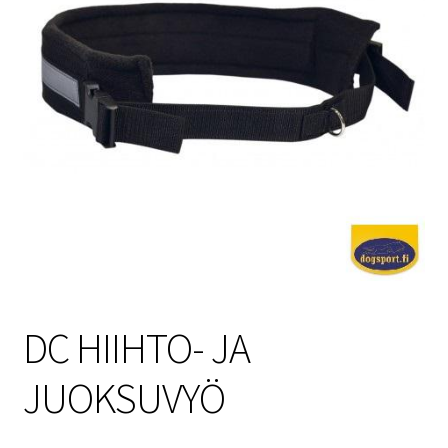
Sulo
Tietosuojaseloste
Toimitusehdot
Uutisia
DC HIIHTO- JA
JUOKSUVYÖ