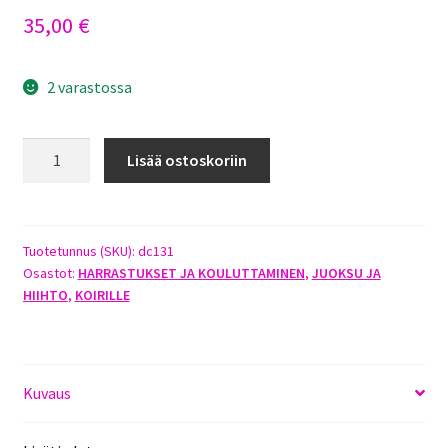
35,00
€
2 varastossa
DC
Lisää ostoskoriin
HIIHTO-
JA
JUOKSUVYÖ
määrä
Tuotetunnus (SKU):
dc131
Osastot:
HARRASTUKSET JA KOULUTTAMINEN
,
JUOKSU JA
HIIHTO
,
KOIRILLE
Kuvaus