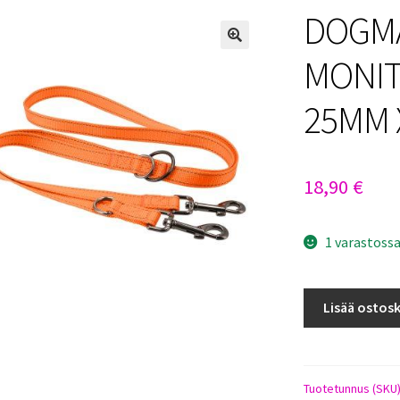
DOGMA
MONIT
25MM 
18,90
€
1 varastoss
DOGMAN
Lisää ostosk
IRIS
MONITOIMITAL
25MM
X
Tuotetunnus (SKU