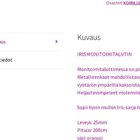
Osastot:
KOIRILL
200CM
ORANSSI
määrä
Kuvaus
aus
IRIS MONITOIMITALUTIN
tiedot
Monitoimitaluttimessa on pi
Metallirenkaat mahdollistava
vyötärön ympärillä kaksoista
Heijastinompeleet molemmin
Sopii hyvin muihin Iris-sarja 
Leveys: 25mm
Pituus: 200cm
väri: oranssi