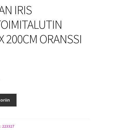
N IRIS
OIMITALUTIN
X 200CM ORANSSI
a
oriin
UTIN
):
223327