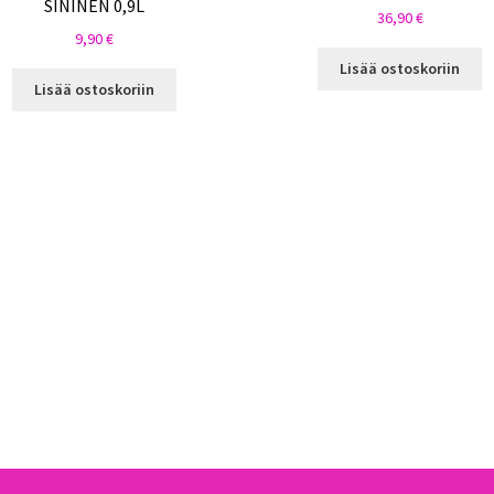
SININEN 0,9L
36,90
€
9,90
€
Lisää ostoskoriin
Lisää ostoskoriin