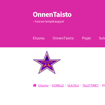
OnnenTaisto
Siirry
Siirry
navigointiin
sisältöön
– koirasi lempikauppa!
Etusivu
OnnenTaisto
Pojat
Sul
Etusivu
Kassa
Oma tili
OnnenTaisto
Ostoskor
Etusivu
KOIRILLE
ULKOILU
TALUTTIMET
D