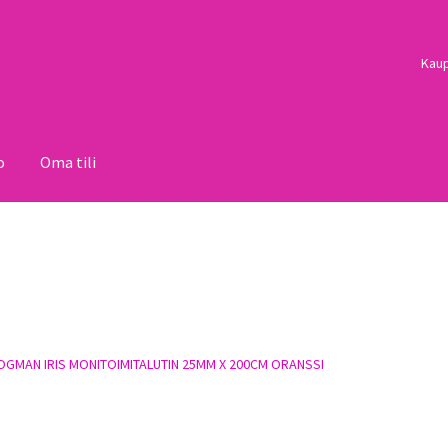
Kau
o
Oma tili
i
Palautukset
Pojat
Sulo
Tietosuojaseloste
Toimitusehdot
Uutisi
OGMAN IRIS MONITOIMITALUTIN 25MM X 200CM ORANSSI