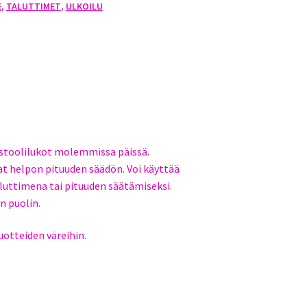
E
,
TALUTTIMET
,
ULKOILU
stoolilukot molemmissa päissä.
t helpon pituuden säädön. Voi käyttää
luttimena tai pituuden säätämiseksi.
 puolin.
tuotteiden väreihin.