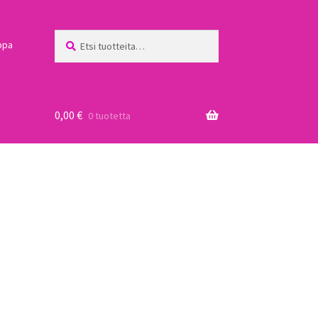
Etsi:
Haku
ppa
0,00
€
0 tuotetta
a