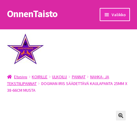
OnnenTaisto
Siirry
Siirry
Valikko
navigointiin
sisältöön
Etusivu
Kassa
Oma tili
Etusivu
KOIRILLE
ULKOILU
PANNAT
NAHKA- JA
OnnenTaisto
TEKSTIILIPANNAT
DOGMAN IRIS SÄÄDETTÄVÄ KAULAPANTA 25MM X
38-66CM MUSTA
Ostoskori
Palautukset
Pojat