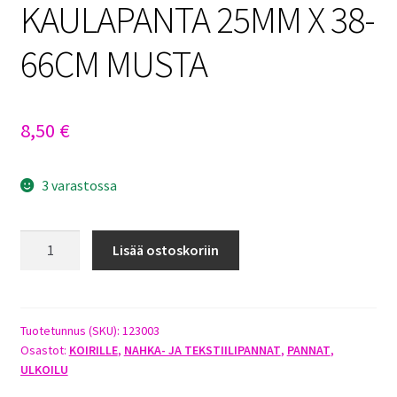
KAULAPANTA 25MM X 38-
66CM MUSTA
8,50
€
3 varastossa
DOGMAN
Lisää ostoskoriin
IRIS
SÄÄDETTÄVÄ
KAULAPANTA
25MM
Tuotetunnus (SKU):
123003
Osastot:
KOIRILLE
,
NAHKA- JA TEKSTIILIPANNAT
,
PANNAT
,
X
ULKOILU
38-
66CM