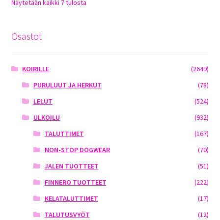
Sorted
Näytetään kaikki 7 tulosta
by
latest
Osastot
KOIRILLE
(2649)
PURULUUT JA HERKUT
(78)
LELUT
(524)
ULKOILU
(932)
TALUTTIMET
(167)
NON-STOP DOGWEAR
(70)
JALEN TUOTTEET
(51)
FINNERO TUOTTEET
(222)
KELATALUTTIMET
(17)
TALUTUSVYÖT
(12)