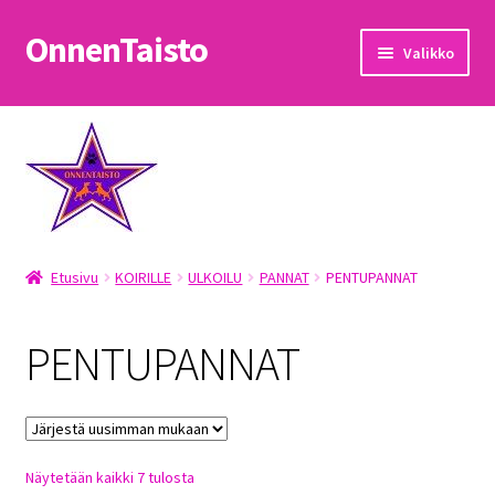
OnnenTaisto
Siirry
Siirry
Valikko
navigointiin
sisältöön
Etusivu
Kassa
Oma tili
Etusivu
KOIRILLE
ULKOILU
PANNAT
PENTUPANNAT
OnnenTaisto
Ostoskori
PENTUPANNAT
Palautukset
Pojat
Sorted
Näytetään kaikki 7 tulosta