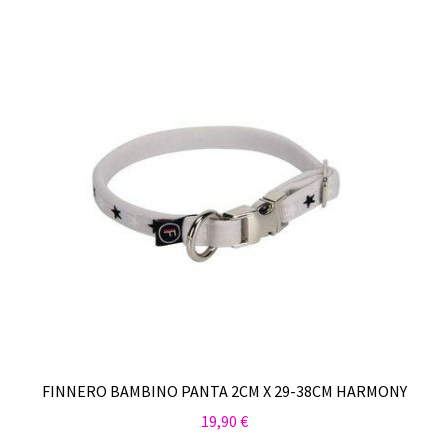
by
Sulo
latest
Tietosuojaseloste
Toimitusehdot
Uutisia
FINNERO BAMBINO PANTA 2CM X 29-38CM HARMONY
19,90
€