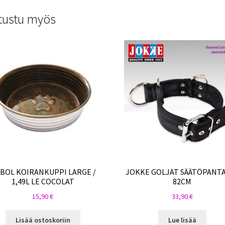
tustu myös
 BOL KOIRANKUPPI LARGE /
JOKKE GOLJAT SÄÄTÖPANTA
1,49L LE COCOLAT
82CM
15,90
€
33,90
€
Lisää ostoskoriin
Lue lisää