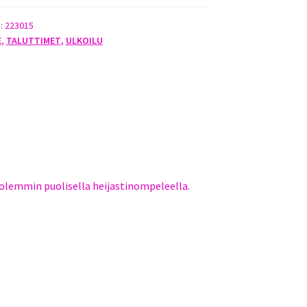
):
223015
E
,
TALUTTIMET
,
ULKOILU
molemmin puolisella heijastinompeleella.