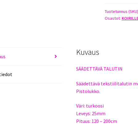
TALUTIN
25MM
Tuotetunnus (SKU
Osastot:
KOIRILL
X
120-
200CM
TURKOOSI
määrä
Kuvaus
aus
SÄÄDETTÄVÄ TALUTIN
tiedot
Säädettävä tekstiilitalutin 
Pistolukko.
Väri: turkoosi
Leveys: 25mm
Pituus: 120 – 200cm