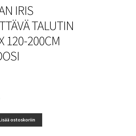
N IRIS
TTÄVÄ TALUTIN
X 120-200CM
OSI
a
Lisää ostoskoriin