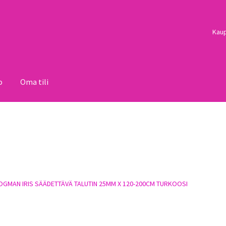
Kau
o
Oma tili
i
Palautukset
Pojat
Sulo
Tietosuojaseloste
Toimitusehdot
Uutisi
OGMAN IRIS SÄÄDETTÄVÄ TALUTIN 25MM X 120-200CM TURKOOSI