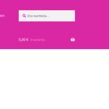
Etsi:
Haku
ppa
0,00
€
0 tuotetta
a