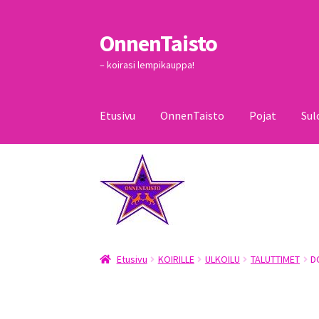
OnnenTaisto
Siirry
Siirry
navigointiin
sisältöön
– koirasi lempikauppa!
Etusivu
OnnenTaisto
Pojat
Sul
Etusivu
Kassa
Oma tili
OnnenTaisto
Ostoskor
Etusivu
KOIRILLE
ULKOILU
TALUTTIMET
D