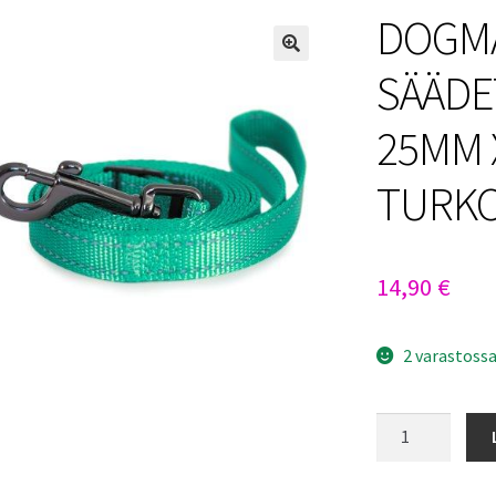
DOGMA
SÄÄDE
25MM 
TURKO
14,90
€
2 varastoss
DOGMAN
IRIS
SÄÄDETTÄVÄ