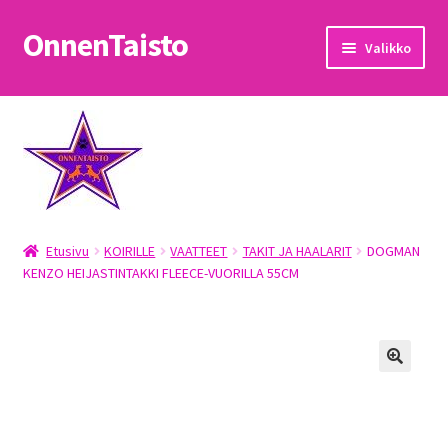
OnnenTaisto
Siirry
Siirry
Valikko
navigointiin
sisältöön
Etusivu
Kassa
Oma tili
Etusivu
KOIRILLE
VAATTEET
TAKIT JA HAALARIT
DOGMAN
OnnenTaisto
KENZO HEIJASTINTAKKI FLEECE-VUORILLA 55CM
Ostoskori
Palautukset
Pojat