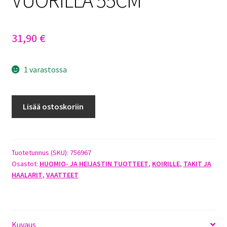
31,90
€
1 varastossa
DOGMAN
Lisää ostoskoriin
KENZO
HEIJASTINTAKKI
FLEECE-
VUORILLA
Tuotetunnus (SKU):
756967
Osastot:
HUOMIO- JA HEIJASTIN TUOTTEET
,
KOIRILLE
,
TAKIT JA
55CM
HAALARIT
,
VAATTEET
määrä
Kuvaus