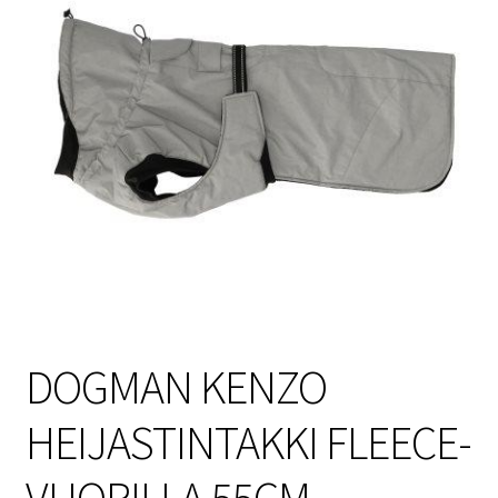
Sulo
Tietosuojaseloste
Toimitusehdot
Uutisia
DOGMAN KENZO
HEIJASTINTAKKI FLEECE-
VUORILLA 55CM