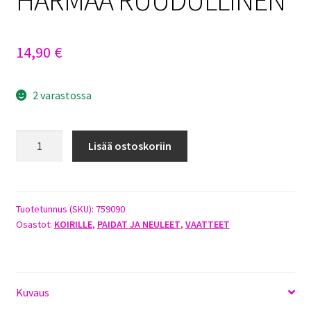
14,90
€
2 varastossa
DOGMAN
Lisää ostoskoriin
LIZZ
NEULEPAITA
50CM
HARMAA
Tuotetunnus (SKU):
759090
Osastot:
KOIRILLE
,
PAIDAT JA NEULEET
,
VAATTEET
RUUDULLINEN
määrä
Kuvaus