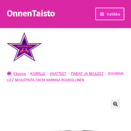
OnnenTaisto
Siirry
Siirry
Valikko
navigointiin
sisältöön
Etusivu
Kassa
Oma tili
Etusivu
KOIRILLE
VAATTEET
PAIDAT JA NEULEET
DOGMAN
OnnenTaisto
LIZZ NEULEPAITA 50CM HARMAA RUUDULLINEN
Ostoskori
Palautukset
Pojat