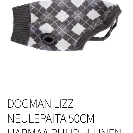
Sulo
Tietosuojaseloste
Toimitusehdot
Uutisia
DOGMAN LIZZ
NEULEPAITA 50CM
HARMAA RUUDULLINEN