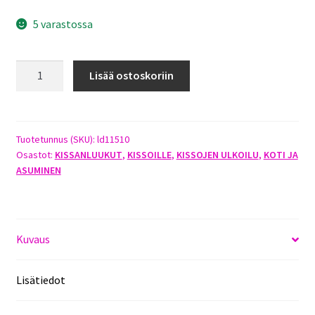
5 varastossa
DUVO+
Lisää ostoskoriin
KISSAN
TURVAVERKKO
PARVEKKEELLE
4X3M
Tuotetunnus (SKU):
ld11510
Osastot:
KISSANLUUKUT
,
KISSOILLE
,
KISSOJEN ULKOILU
,
KOTI JA
määrä
ASUMINEN
Kuvaus
Lisätiedot