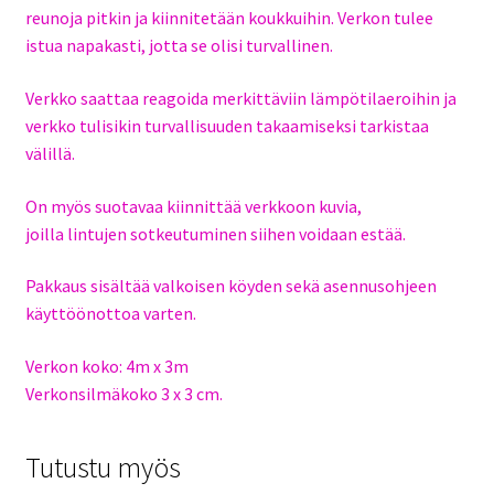
reunoja pitkin ja kiinnitetään koukkuihin. Verkon tulee
istua napakasti, jotta se olisi turvallinen.
Verkko saattaa reagoida merkittäviin lämpötilaeroihin ja
verkko tulisikin turvallisuuden takaamiseksi tarkistaa
välillä.
On myös suotavaa kiinnittää verkkoon kuvia,
joilla lintujen sotkeutuminen siihen voidaan estää.
Pakkaus sisältää valkoisen köyden sekä asennusohjeen
käyttöönottoa varten.
Verkon koko: 4m x 3m
Verkonsilmäkoko 3 x 3 cm.
Tutustu myös