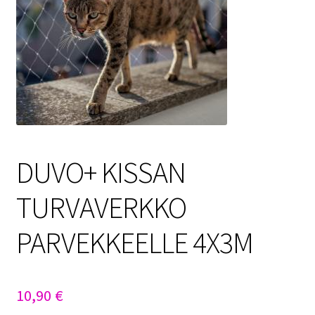
Sulo
Tietosuojaseloste
Toimitusehdot
Uutisia
DUVO+ KISSAN
TURVAVERKKO
PARVEKKEELLE 4X3M
10,90
€