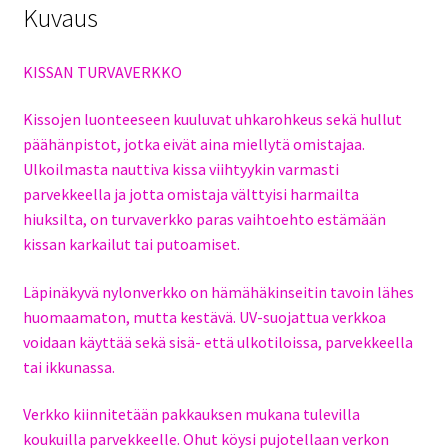
Kuvaus
KISSAN TURVAVERKKO
Kissojen luonteeseen kuuluvat uhkarohkeus sekä hullut
päähänpistot, jotka eivät aina miellytä omistajaa.
Ulkoilmasta nauttiva kissa viihtyykin varmasti
parvekkeella ja jotta omistaja välttyisi harmailta
hiuksilta, on turvaverkko paras vaihtoehto estämään
kissan karkailut tai putoamiset.
Läpinäkyvä nylonverkko on hämähäkinseitin tavoin lähes
huomaamaton, mutta kestävä. UV-suojattua verkkoa
voidaan käyttää sekä sisä- että ulkotiloissa, parvekkeella
tai ikkunassa.
Verkko kiinnitetään pakkauksen mukana tulevilla
koukuilla parvekkeelle. Ohut köysi pujotellaan verkon