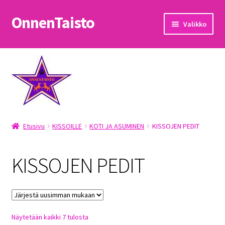
OnnenTaisto
Siirry
Siirry
Valikko
navigointiin
sisältöön
Etusivu
Kassa
Oma tili
Etusivu
KISSOILLE
KOTI JA ASUMINEN
KISSOJEN PEDIT
OnnenTaisto
Ostoskori
KISSOJEN PEDIT
Palautukset
Pojat
Sorted
Näytetään kaikki 7 tulosta