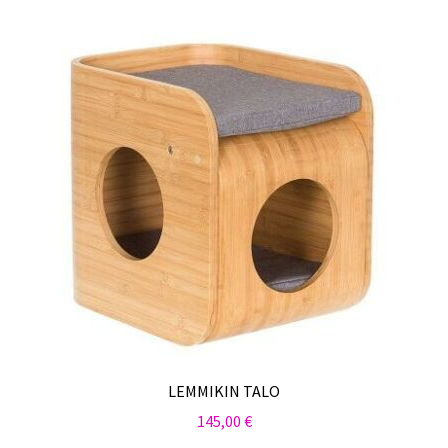
by
Sulo
latest
Tietosuojaseloste
Toimitusehdot
Uutisia
LEMMIKIN TALO
145,00
€