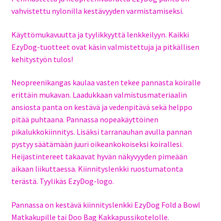
vahvistettu nylonilla kestävyyden varmistamiseksi.
Käyttömukavuutta ja tyylikkyyttä lenkkeilyyn. Kaikki
EzyDog-tuotteet ovat käsin valmistettuja ja pitkällisen
kehitystyön tulos!
Neopreenikangas kaulaa vasten tekee pannasta koiralle
erittäin mukavan. Laadukkaan valmistusmateriaalin
ansiosta panta on kestävä ja vedenpitävä sekä helppo
pitää puhtaana. Pannassa nopeakäyttöinen
pikalukkokiinnitys. Lisäksi tarranauhan avulla pannan
pystyy säätämään juuri oikeankokoiseksi koirallesi.
Heijastintereet takaavat hyvän näkyvyyden pimeään
aikaan liikuttaessa. Kiinnityslenkki ruostumatonta
terästä. Tyylikäs EzyDog-logo.
Pannassa on kestävä kiinnityslenkki EzyDog Fold a Bowl
Matkakupille tai Doo Bag Kakkapussikotelolle.