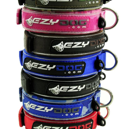
Sulo
Tietosuojaseloste
Toimitusehdot
Uutisia