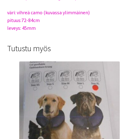
väri: vihreä camo (kuvassa ylimmäinen)
pituus:72-84cm
leveys: 45mm
Tutustu myös