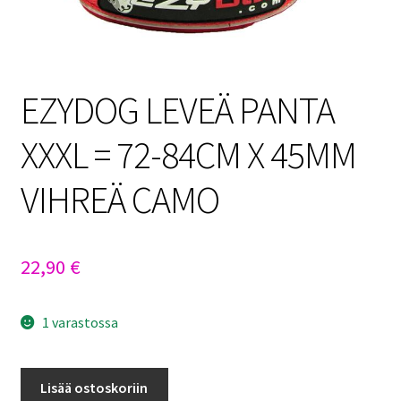
EZYDOG LEVEÄ PANTA
XXXL = 72-84CM X 45MM
VIHREÄ CAMO
22,90
€
1 varastossa
EZYDOG
Lisää ostoskoriin
LEVEÄ