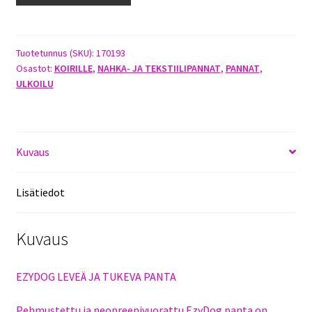
PANTA
XXXL
=
Tuotetunnus (SKU):
170193
Osastot:
KOIRILLE
,
NAHKA- JA TEKSTIILIPANNAT
,
PANNAT
,
72-
ULKOILU
84CM
X
45MM
VIHREÄ
Kuvaus
CAMO
määrä
Lisätiedot
Kuvaus
EZYDOG LEVEÄ JA TUKEVA PANTA
Pehmustettu ja neopreenivuorattu EzyDog panta on