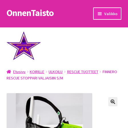
OnnenTaisto
Siirry
Siirry
Valikko
navigointiin
sisältöön
Etusivu
Kassa
Oma tili
Etusivu
KOIRILLE
ULKOILU
RESCUE TUOTTEET
FINNERO
OnnenTaisto
RESCUE STOPPARI VALJAISIIN S/M
Ostoskori
Palautukset
Pojat