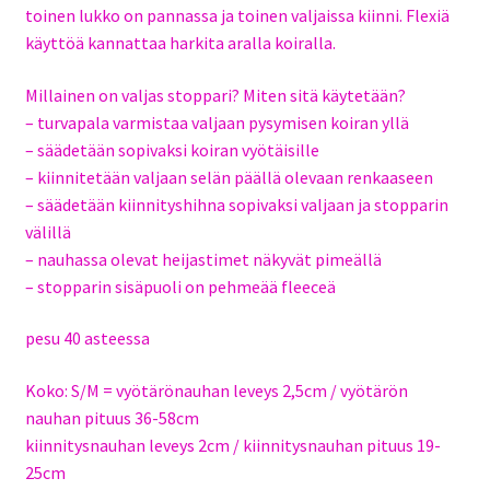
toinen lukko on pannassa ja toinen valjaissa kiinni. Flexiä
käyttöä kannattaa harkita aralla koiralla.
Millainen on valjas stoppari? Miten sitä käytetään?
– turvapala varmistaa valjaan pysymisen koiran yllä
– säädetään sopivaksi koiran vyötäisille
– kiinnitetään valjaan selän päällä olevaan renkaaseen
– säädetään kiinnityshihna sopivaksi valjaan ja stopparin
välillä
– nauhassa olevat heijastimet näkyvät pimeällä
– stopparin sisäpuoli on pehmeää fleeceä
pesu 40 asteessa
Koko: S/M = vyötärönauhan leveys 2,5cm / vyötärön
nauhan pituus 36-58cm
kiinnitysnauhan leveys 2cm / kiinnitysnauhan pituus 19-
25cm