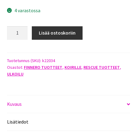
4 varastossa
FINNERO
Lisää ostoskoriin
RESCUE
STOPPARI
VALJAISIIN
S/M
Tuotetunnus (SKU):
k22034
Osastot:
FINNERO TUOTTEET
,
KOIRILLE
,
RESCUE TUOTTEET
,
määrä
ULKOILU
Kuvaus
Lisätiedot