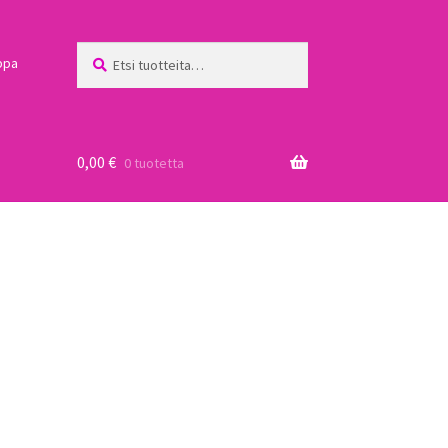
Etsi:
Haku
ppa
0,00
€
0 tuotetta
a