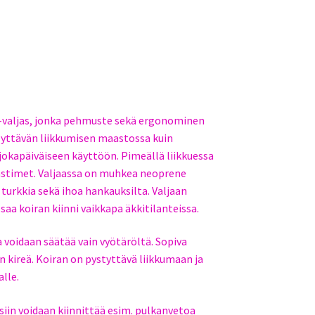
 T-valjas, jonka pehmuste sekä ergonominen
lyttävän liikkumisen maastossa kuin
 jokapäiväiseen käyttöön. Pimeällä liikkuessa
jastimet. Valjaassa on muhkea neoprene
turkkia sekä ihoa hankauksilta. Valjaan
saa koiran kiinni vaikkapa äkkitilanteissa.
 voidaan säätää vain vyötäröltä. Sopiva
an kireä. Koiran on pystyttävä liikkumaan ja
lle.
isiin voidaan kiinnittää esim. pulkanvetoa