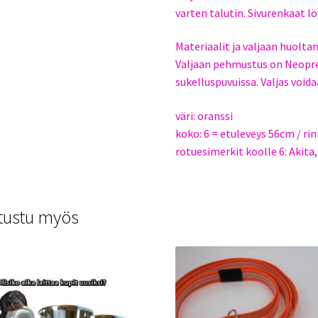
varten talutin. Sivurenkaat lö
Materiaalit ja valjaan huolta
Valjaan pehmustus on Neopre
sukelluspuvuissa. Valjas void
väri: oranssi
koko: 6 = etuleveys 56cm / r
rotuesimerkit koolle 6: Akit
tustu myös