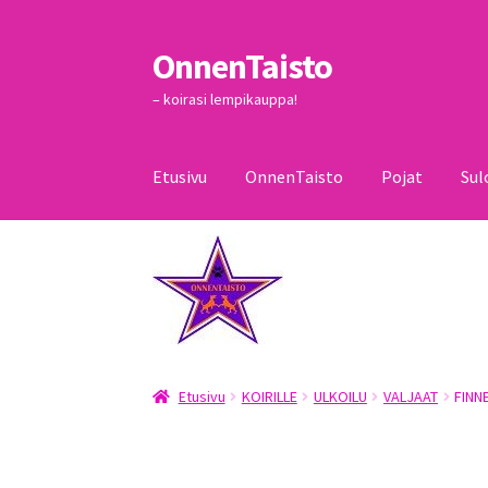
OnnenTaisto
Siirry
Siirry
navigointiin
sisältöön
– koirasi lempikauppa!
Etusivu
OnnenTaisto
Pojat
Sul
Etusivu
Kassa
Oma tili
OnnenTaisto
Ostoskor
Etusivu
KOIRILLE
ULKOILU
VALJAAT
FINN