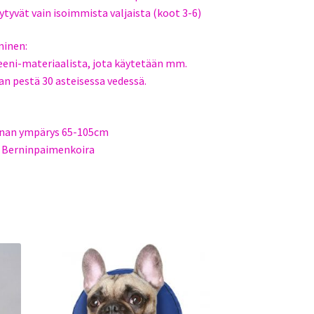
ytyvät vain isoimmista valjaista (koot 3-6)
minen:
eni-materiaalista, jota käytetään mm.
aan pestä 30 asteisessa vedessä.
innan ympärys 65-105cm
a, Berninpaimenkoira