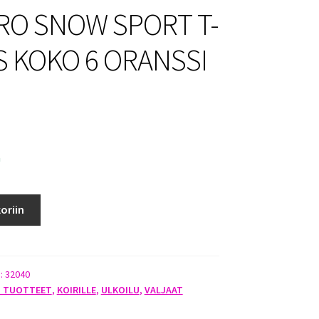
RO SNOW SPORT T-
S KOKO 6 ORANSSI
a
oriin
):
32040
O TUOTTEET
,
KOIRILLE
,
ULKOILU
,
VALJAAT