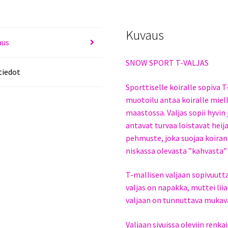
ORANSSI
määrä
Kuvaus
aus
SNOW SPORT T-VALJAS
tiedot
Sporttiselle koiralle sopiva
muotoilu antaa koiralle miel
maastossa. Valjas sopii hyvin
antavat turvaa loistavat hei
pehmuste, joka suojaa koiran 
niskassa olevasta ”kahvasta” 
T-mallisen valjaan sopivuutta
valjas on napakka, muttei lii
valjaan on tunnuttava mukava
Valjaan sivuissa oleviin renka