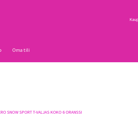
Kau
o
Oma tili
i
Palautukset
Pojat
Sulo
Tietosuojaseloste
Toimitusehdot
Uutisi
ERO SNOW SPORT T-VALJAS KOKO 6 ORANSSI