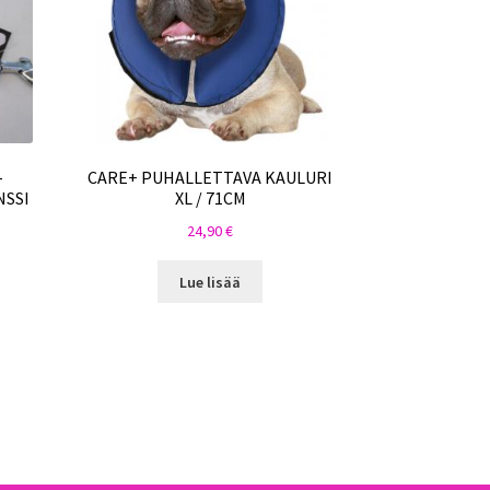
-
CARE+ PUHALLETTAVA KAULURI
NSSI
XL / 71CM
24,90
€
Lue lisää