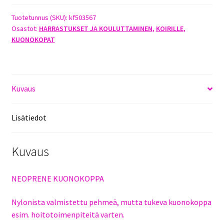
XL
määrä
Tuotetunnus (SKU):
kf503567
Osastot:
HARRASTUKSET JA KOULUTTAMINEN
,
KOIRILLE
,
KUONOKOPAT
Kuvaus
Lisätiedot
Kuvaus
NEOPRENE KUONOKOPPA
Nylonista valmistettu pehmeä, mutta tukeva kuonokoppa
esim. hoitotoimenpiteitä varten.