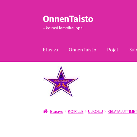
OnnenTaisto
Siirry
Siirry
navigointiin
sisältöön
– koirasi lempikauppa!
Etusivu
OnnenTaisto
Pojat
Sul
Etusivu
Kassa
Oma tili
OnnenTaisto
Ostoskor
Etusivu
KOIRILLE
ULKOILU
KELATALUTTIME