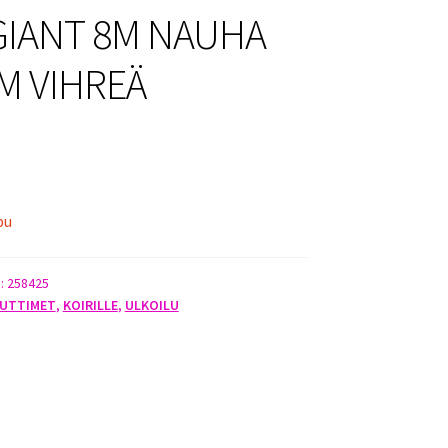
 GIANT 8M NAUHA
M VIHREÄ
pu
):
258425
LUTTIMET
,
KOIRILLE
,
ULKOILU