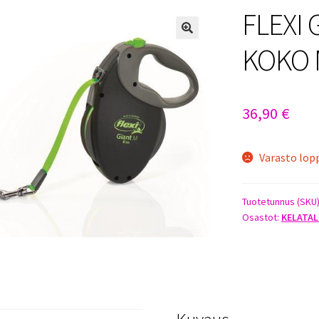
FLEXI
KOKO 
36,90
€
Varasto lop
Tuotetunnus (SKU
Osastot:
KELATA