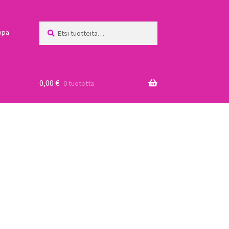
Etsi:
Haku
ppa
0,00
€
0 tuotetta
a