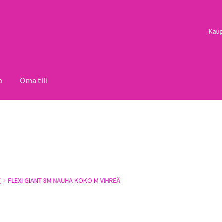
Kau
o
Oma tili
i
Palautukset
Pojat
Sulo
Tietosuojaseloste
Toimitusehdot
Uutisi
T
FLEXI GIANT 8M NAUHA KOKO M VIHREÄ