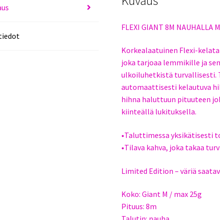
Kuvaus
aus
FLEXI GIANT 8M NAUHALLA 
tiedot
Korkealaatuinen Flexi-kelatal
joka tarjoaa lemmikille ja se
ulkoiluhetkistä turvallisesti
automaattisesti kelautuva hi
hihna haluttuun pituuteen jo
kiinteällä lukituksella.
•Taluttimessa yksikätisesti t
•Tilava kahva, joka takaa tur
Limited Edition – väriä saatav
Koko: Giant M / max 25g
Pituus: 8m
Talutin: nauha