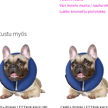
Väri: kotelo musta / nauha vi
Lukko: kromattu pistolukko
tustu myös
E+ PUHALLETTAVA KAULURI
CARE+ PUHALLETTAVA KAU