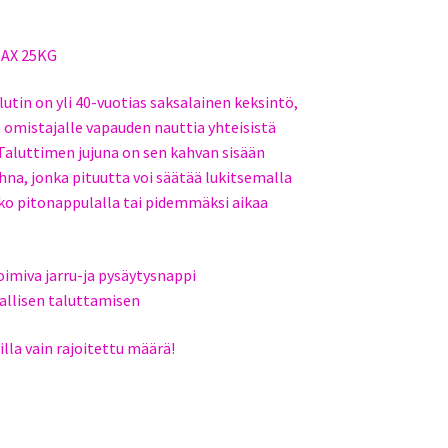
MAX 25KG
utin on yli 40-vuotias saksalainen keksintö,
n omistajalle vapauden nauttia yhteisistä
. Taluttimen jujuna on sen kahvan sisään
hna, jonka pituutta voi säätää lukitsemalla
ko pitonappulalla tai pidemmäksi aikaa
oimiva jarru-ja pysäytysnappi
vallisen taluttamisen
illa vain rajoitettu määrä!