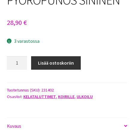
28,90
€
3 varastossa
FLEXI
Lisää ostoskoriin
NEW
CLASSIC
M/20KG
8M
Tuotetunnus (SKU):
231402
Osastot:
KELATALUTTIMET
,
KOIRILLE
,
ULKOILU
PYÖRÖPUNOS
SININEN
määrä
Kuvaus