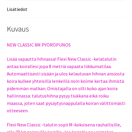
Lisätiedot
Kuvaus
NEW CLASSIC 8M PYÖRÖPUNOS
Lisää vapautta hihnassa! Flexi New Classic -kelatalutin
antaa koirallesi jopa 8 metriä vapaata liikkumatilaa.
Automaattisesti sisään ja ulos kelautuvan hihnan ansiosta
koira kulkee yhteisillä lenkeillä noin kolme kertaa ihmistä
pidemmän matkan. Omistajalla on silti koko ajan koira
hallinnassa: talutushihna pysyy tiukkana eikä roiku
maassa, joten saat pysäytysnappulalla koiran välittömästi
otteeseen.
Flexi New Classic -talutin sopii M-kokoisena rauhallisille,
alle 20 kg painaville koirille. Jos koiralla on voimakas