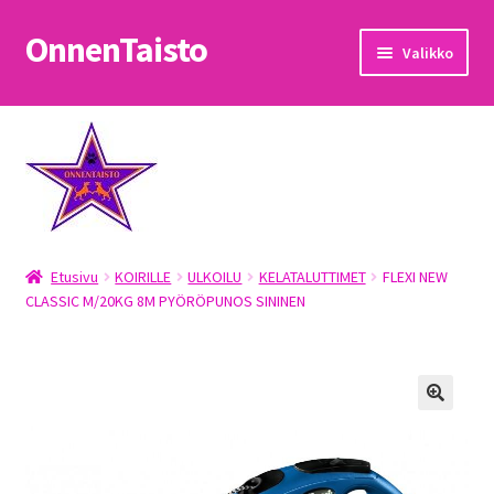
OnnenTaisto
Siirry
Siirry
Valikko
navigointiin
sisältöön
Etusivu
Kassa
Oma tili
Etusivu
KOIRILLE
ULKOILU
KELATALUTTIMET
FLEXI NEW
OnnenTaisto
CLASSIC M/20KG 8M PYÖRÖPUNOS SININEN
Ostoskori
Palautukset
Pojat