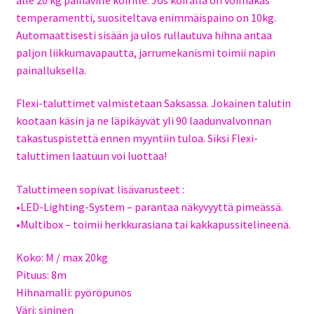
temperamentti, suositeltava enimmäispaino on 10kg.
Automaattisesti sisään ja ulos rullautuva hihna antaa
paljon liikkumavapautta, jarrumekanismi toimii napin
painalluksella.
Flexi-taluttimet valmistetaan Saksassa. Jokainen talutin
kootaan käsin ja ne läpikäyvät yli 90 laadunvalvonnan
takastuspistettä ennen myyntiin tuloa. Siksi Flexi-
taluttimen laatuun voi luottaa!
Taluttimeen sopivat lisävarusteet :
•LED-Lighting-System – parantaa näkyvyyttä pimeässä.
•Multibox – toimii herkkurasiana tai kakkapussitelineenä.
Koko: M / max 20kg
Pituus: 8m
Hihnamalli: pyöröpunos
Väri: sininen