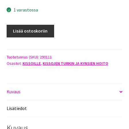
1 varastossa
FURMINATOR
Lisää ostoskoriin
CAT
SHORT
HAIR
M/L
Tuotetunnus (SKU):
290111
Osastot:
KISSOILLE
,
KISSOJEN TURKIN JA KYNSIEN HOITO
määrä
Kuvaus
Lisätiedot
Kuvaus