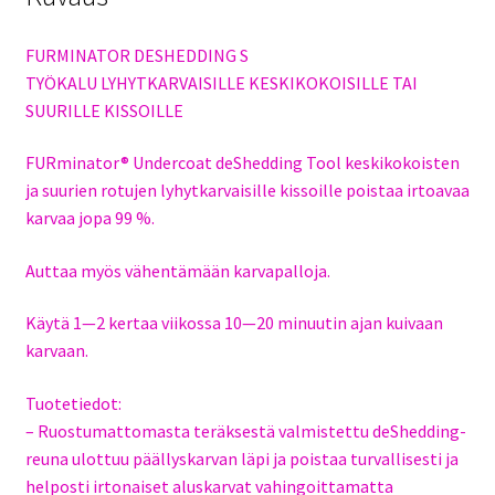
FURMINATOR DESHEDDING S
TYÖKALU LYHYTKARVAISILLE KESKIKOKOISILLE TAI
SUURILLE KISSOILLE
FURminator® Undercoat deShedding Tool keskikokoisten
ja suurien rotujen lyhytkarvaisille kissoille poistaa irtoavaa
karvaa jopa 99 %.
Auttaa myös vähentämään karvapalloja.
Käytä 1—2 kertaa viikossa 10—20 minuutin ajan kuivaan
karvaan.
Tuotetiedot:
– Ruostumattomasta teräksestä valmistettu deShedding-
reuna ulottuu päällyskarvan läpi ja poistaa turvallisesti ja
helposti irtonaiset aluskarvat vahingoittamatta