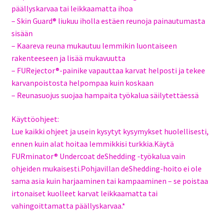
päällyskarvaa tai leikkaamatta ihoa
– Skin Guard® liukuu iholla estäen reunoja painautumasta
sisään
– Kaareva reuna mukautuu lemmikin luontaiseen
rakenteeseen ja lisää mukavuutta
– FURejector®-painike vapauttaa karvat helposti ja tekee
karvanpoistosta helpompaa kuin koskaan
– Reunasuojus suojaa hampaita työkalua säilytettäessä
Käyttöohjeet:
Lue kaikki ohjeet ja usein kysytyt kysymykset huolellisesti,
ennen kuin alat hoitaa lemmikkisi turkkia.Käytä
FURminator® Undercoat deShedding -työkalua vain
ohjeiden mukaisesti.Pohjavillan deShedding-hoito ei ole
sama asia kuin harjaaminen tai kampaaminen – se poistaa
irtonaiset kuolleet karvat leikkaamatta tai
vahingoittamatta päällyskarvaa.*