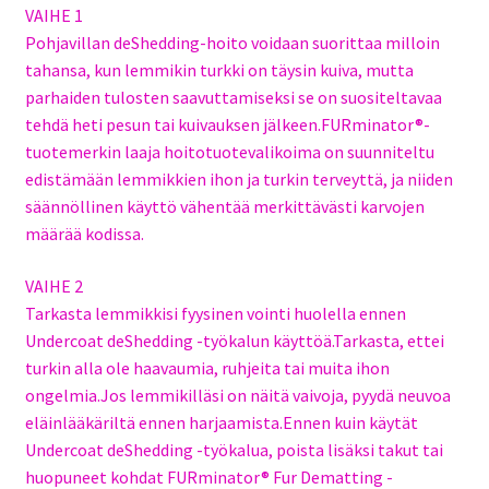
VAIHE 1
Pohjavillan deShedding-hoito voidaan suorittaa milloin
tahansa, kun lemmikin turkki on täysin kuiva, mutta
parhaiden tulosten saavuttamiseksi se on suositeltavaa
tehdä heti pesun tai kuivauksen jälkeen.FURminator®-
tuotemerkin laaja hoitotuotevalikoima on suunniteltu
edistämään lemmikkien ihon ja turkin terveyttä, ja niiden
säännöllinen käyttö vähentää merkittävästi karvojen
määrää kodissa.
VAIHE 2
Tarkasta lemmikkisi fyysinen vointi huolella ennen
Undercoat deShedding -työkalun käyttöä.Tarkasta, ettei
turkin alla ole haavaumia, ruhjeita tai muita ihon
ongelmia.Jos lemmikilläsi on näitä vaivoja, pyydä neuvoa
eläinlääkäriltä ennen harjaamista.Ennen kuin käytät
Undercoat deShedding -työkalua, poista lisäksi takut tai
huopuneet kohdat FURminator® Fur Dematting -