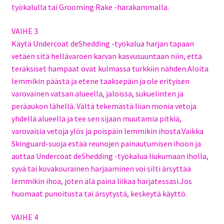
työkalulla tai Grooming Rake -harakammalla.
VAIHE 3
Käytä Undercoat deShedding -työkalua harjan tapaan
vetäen sitä hellävaroen karvan kasvusuuntaan niin, että
teräksiset hampaat ovat kulmassa turkkiin nähden.Aloita
lemmikin päästä ja etene taaksepäin ja ole erityisen
varovainen vatsan alueella, jaloissa, sukuelinten ja
peräaukon lähellä. Vältä tekemästä liian monia vetoja
yhdellä alueella ja tee sen sijaan muutamia pitkiä,
varovaisia vetoja ylös ja poispäin lemmikin ihosta.Vaikka
Skinguard-suoja estää reunojen painautumisen ihoon ja
auttaa Undercoat deShedding -työkalua liukumaan iholla,
syvä tai kovakourainen harjaaminen voi silti ärsyttää
lemmikin ihoa, joten älä paina liikaa harjatessasi.Jos
huomaat punoitusta tai ärsytystä, keskeytä käyttö.
VAIHE 4