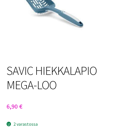
Sulo
Tietosuojaseloste
Toimitusehdot
Uutisia
SAVIC HIEKKALAPIO
MEGA-LOO
6,90
€
2 varastossa