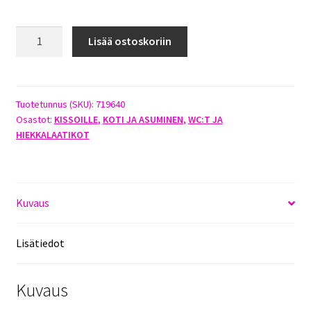
SAVIC
Lisää ostoskoriin
HIEKKALAPIO
MEGA-
LOO
määrä
Tuotetunnus (SKU):
719640
Osastot:
KISSOILLE
,
KOTI JA ASUMINEN
,
WC:T JA
HIEKKALAATIKOT
Kuvaus
Lisätiedot
Kuvaus