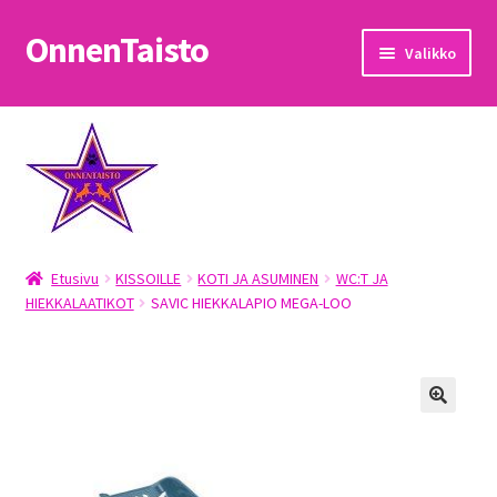
OnnenTaisto
Siirry
Siirry
Valikko
navigointiin
sisältöön
Etusivu
Kassa
Oma tili
Etusivu
KISSOILLE
KOTI JA ASUMINEN
WC:T JA
OnnenTaisto
HIEKKALAATIKOT
SAVIC HIEKKALAPIO MEGA-LOO
Ostoskori
Palautukset
Pojat