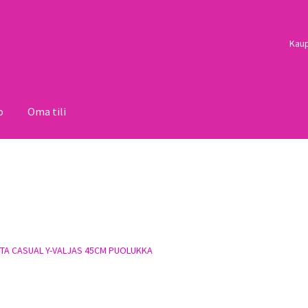
Kau
o
Oma tili
i
Palautukset
Pojat
Sulo
Tietosuojaseloste
Toimitusehdot
Uutisi
TA CASUAL Y-VALJAS 45CM PUOLUKKA