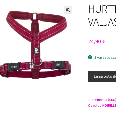
HURTT
VALJA
24,90
€
1 varastoss
HURTTA
Lisää ostosk
CASUAL
Y-
VALJAS
45CM
Tuotetunnus (SKU
Osastot:
KOIRILL
PUOLUKKA
määrä