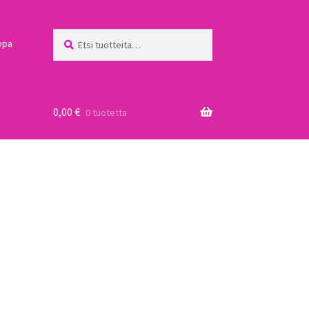
Etsi:
Haku
ppa
0,00
€
0 tuotetta
a