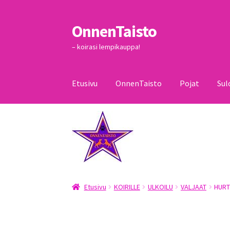
OnnenTaisto
Siirry
Siirry
navigointiin
sisältöön
– koirasi lempikauppa!
Etusivu
OnnenTaisto
Pojat
Sul
Etusivu
Kassa
Oma tili
OnnenTaisto
Ostoskor
Etusivu
KOIRILLE
ULKOILU
VALJAAT
HURT