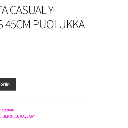
A CASUAL Y-
S 45CM PUOLUKKA
a
oriin
):
932840
E
,
ULKOILU
,
VALJAAT