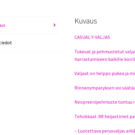
Kuvaus
aus
CASUAL Y-VALJAS
tiedot
Tukevat ja pehmustetut valjaa
harrastamiseen kaikille koiril
Valjaat on helppo pukea ja mi
Rinnanympäryksen voi säätää 
Neopreenipehmuste tuntuu mu
Tehokkaat 3M heijastimet pa
– Luotettava perusvaljas arki