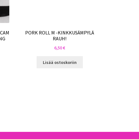
ICAM
PORK ROLL M -KINKKUSÄMPYLÄ
NG
RAUH!
6,50
€
Lisää ostoskoriin