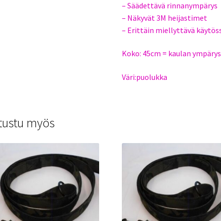
– Säädettävä rinnanympärys
– Näkyvät 3M heijastimet
– Erittäin miellyttävä käytös
Koko: 45cm = kaulan ympärys
Väri:puolukka
tustu myös