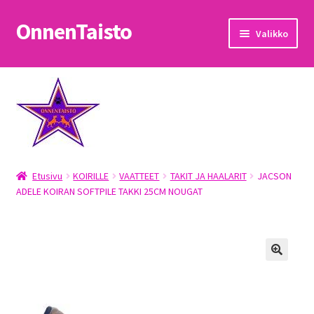
OnnenTaisto
Siirry
Siirry
Valikko
navigointiin
sisältöön
Etusivu
Kassa
Oma tili
Etusivu
KOIRILLE
VAATTEET
TAKIT JA HAALARIT
JACSON
OnnenTaisto
ADELE KOIRAN SOFTPILE TAKKI 25CM NOUGAT
Ostoskori
Palautukset
Pojat