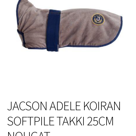
Sulo
Tietosuojaseloste
Toimitusehdot
Uutisia
JACSON ADELE KOIRAN
SOFTPILE TAKKI 25CM
NOUGAT