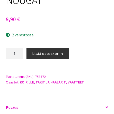
9,90
€
2 varastossa
JACSON
Lisää ostoskoriin
ADELE
KOIRAN
SOFTPILE
TAKKI
Tuotetunnus (SKU):
758772
Osastot:
KOIRILLE
,
TAKIT JA HAALARIT
,
VAATTEET
25CM
NOUGAT
määrä
Kuvaus