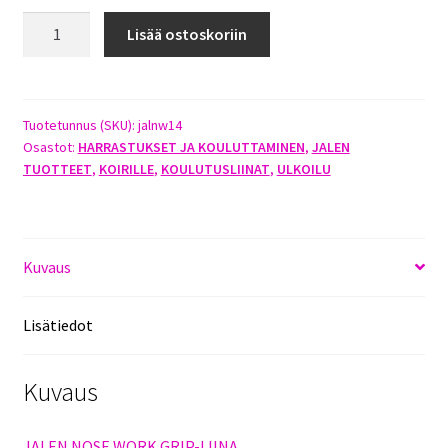
JALEN
Lisää ostoskoriin
NOSE
WORK
GRIP-
LIINA
Tuotetunnus (SKU):
jalnw14
Osastot:
HARRASTUKSET JA KOULUTTAMINEN
,
JALEN
3M
TUOTTEET
,
KOIRILLE
,
KOULUTUSLIINAT
,
ULKOILU
PUNAINEN
ISOMMALLA
PISTOLUKOLLA
määrä
Kuvaus
Lisätiedot
Kuvaus
JALEN NOSE WORK GRIP-LIINA