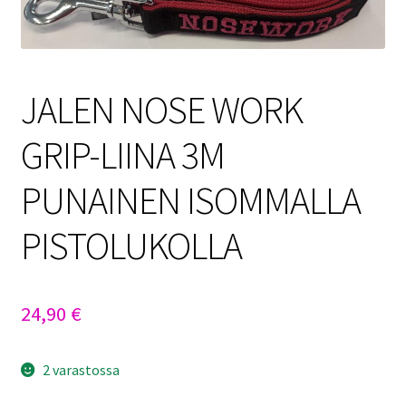
Sulo
Tietosuojaseloste
JALEN NOSE WORK
Toimitusehdot
GRIP-LIINA 3M
Uutisia
PUNAINEN ISOMMALLA
PISTOLUKOLLA
24,90
€
2 varastossa