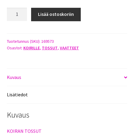
JALO
Lisää ostoskoriin
KOIRAN
TOSSUT
KOKO
M
Tuotetunnus (SKU):
169573
Osastot:
KOIRILLE
,
TOSSUT
,
VAATTEET
määrä
Kuvaus
Lisätiedot
Kuvaus
KOIRAN TOSSUT