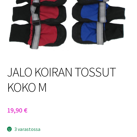
Sulo
Tietosuojaseloste
Toimitusehdot
Uutisia
JALO KOIRAN TOSSUT
KOKO M
19,90
€
3 varastossa