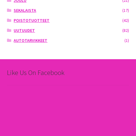
JOULU
(21)
SEKALAISTA
(17)
POISTOTUOTTEET
(42)
UUTUUDET
(82)
AUTOTARVIKKEET
(1)
Like Us On Facebook