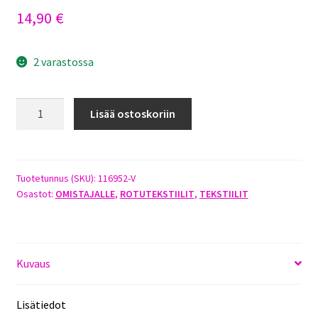
14,90
€
2 varastossa
JÄMTLANNINPYSTYKORVA
Lisää ostoskoriin
PIPO
VIHREÄ
määrä
Tuotetunnus (SKU):
116952-V
Osastot:
OMISTAJALLE
,
ROTUTEKSTIILIT
,
TEKSTIILIT
Kuvaus
Lisätiedot