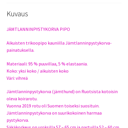
Kuvaus
JÄMTLANNINPYSTYKORVA PIPO
Aikuisten trikoopipo kauniilla Jämtlanninpystykorva-
painatuksella.
Materiaali: 95 % puuvillaa, 5 % elastaania.
Koko: yksi koko / aikuisten koko
Väri: vihreä
Jämtlanninpystykorva (jämthund) on Ruotsista kotoisin
oleva koirarotu.
Vuonna 2019 rotu oli Suomen toiseksi suosituin.
Jämtlanninpystykorva on suurikokoinen harmaa
pystykorva.
Säkäkorkeus on uroksilla 57 – 65 cm ja nartuilla 52 – 60 cm.