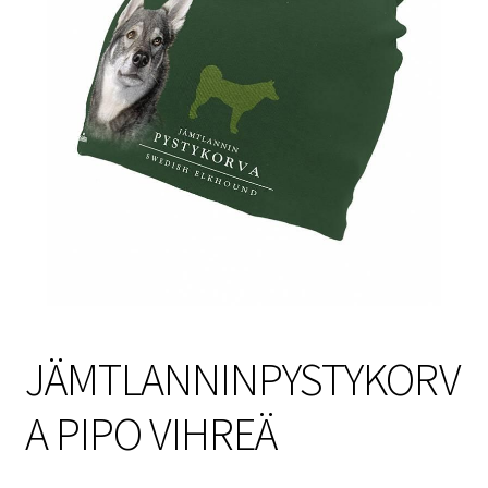
Sulo
Tietosuojaseloste
Toimitusehdot
Uutisia
JÄMTLANNINPYSTYKORV
A PIPO VIHREÄ