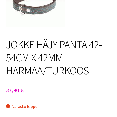
Sulo
Tietosuojaseloste
Toimitusehdot
JOKKE HÄJY PANTA 42-
Uutisia
54CM X 42MM
HARMAA/TURKOOSI
37,90
€
Varasto loppu