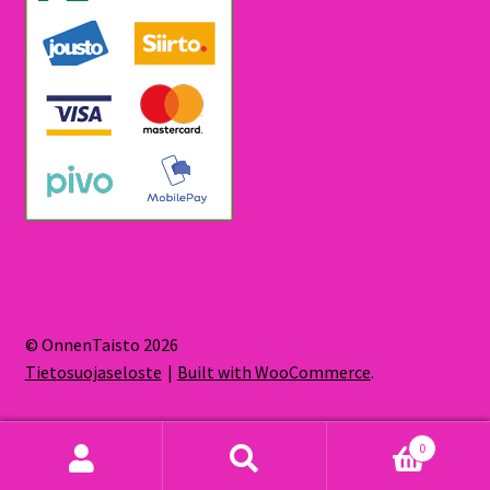
© OnnenTaisto 2026
Tietosuojaseloste
Built with WooCommerce
.
0
Etsi:
Haku