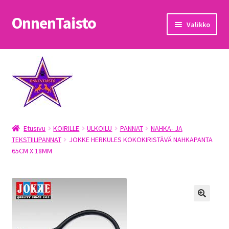
OnnenTaisto
Siirry
Siirry
Valikko
navigointiin
sisältöön
Etusivu
Kassa
Oma tili
Etusivu
KOIRILLE
ULKOILU
PANNAT
NAHKA- JA
OnnenTaisto
TEKSTIILIPANNAT
JOKKE HERKULES KOKOKIRISTÄVÄ NAHKAPANTA
65CM X 18MM
Ostoskori
Palautukset
Pojat