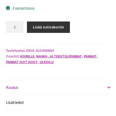
3 varastossa
JOKKE
Lisää ostoskoriin
HERKULES
KOKOKIRISTÄVÄ
NAHKAPANTA
65CM
Tuotetunnus (SKU):
6233000050
Osastot:
KOIRILLE
,
NAHKA- JA TEKSTIILIPANNAT
,
PANNAT
,
X
PANNAT ISOT KOOT
,
ULKOILU
18MM
määrä
Kuvaus
Lisätiedot