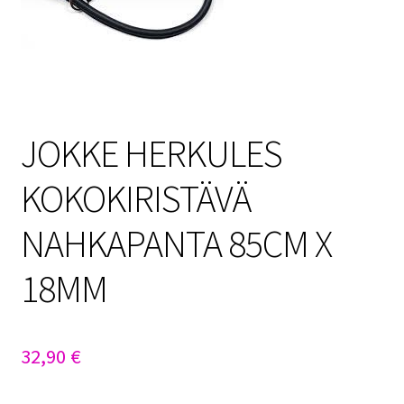
Sulo
Tietosuojaseloste
Toimitusehdot
JOKKE HERKULES
Uutisia
KOKOKIRISTÄVÄ
NAHKAPANTA 85CM X
18MM
32,90
€