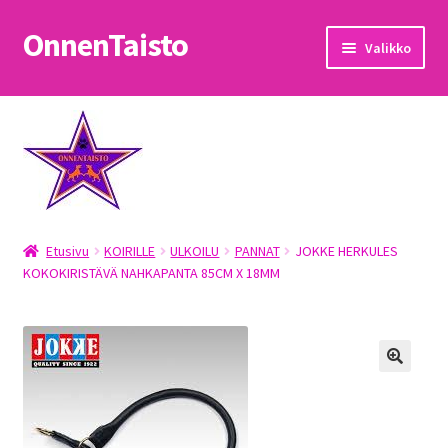
OnnenTaisto
Siirry
Siirry
Valikko
navigointiin
sisältöön
Etusivu
Kassa
Oma tili
Etusivu
KOIRILLE
ULKOILU
PANNAT
JOKKE HERKULES
OnnenTaisto
KOKOKIRISTÄVÄ NAHKAPANTA 85CM X 18MM
Ostoskori
Palautukset
Pojat