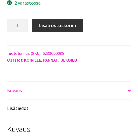
2 varastossa
JOKKE
Lisää ostoskoriin
HERKULES
KOKOKIRISTÄVÄ
NAHKAPANTA
85CM
Tuotetunnus (SKU):
6233000085
Osastot:
KOIRILLE
,
PANNAT
,
ULKOILU
X
18MM
määrä
Kuvaus
Lisätiedot
Kuvaus