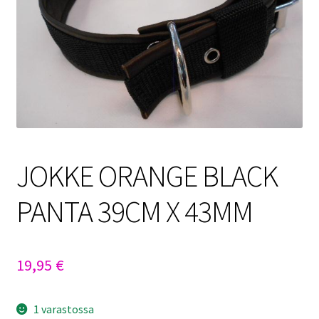
Sulo
Tietosuojaseloste
Toimitusehdot
Uutisia
JOKKE ORANGE BLACK
PANTA 39CM X 43MM
19,95
€
1 varastossa