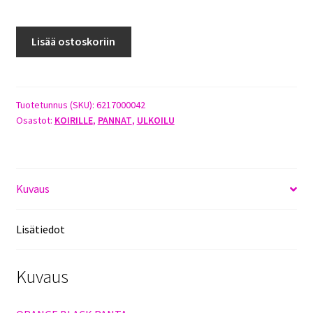
JOKKE
Lisää ostoskoriin
ORANGE
BLACK
PANTA
39CM
Tuotetunnus (SKU):
6217000042
Osastot:
KOIRILLE
,
PANNAT
,
ULKOILU
X
43MM
määrä
Kuvaus
Lisätiedot
Kuvaus