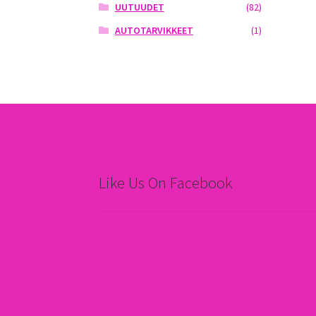
UUTUUDET
(82)
AUTOTARVIKKEET
(1)
Like Us On Facebook