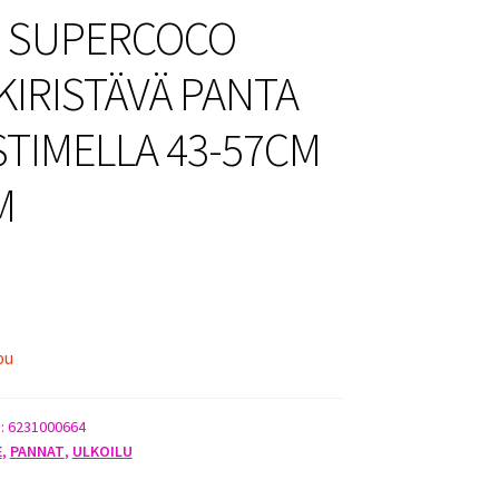
 SUPERCOCO
KIRISTÄVÄ PANTA
STIMELLA 43-57CM
M
pu
):
6231000664
E
,
PANNAT
,
ULKOILU