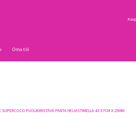
Kau
o
Oma tili
i
Palautukset
Pojat
Sulo
Tietosuojaseloste
Toimitusehdot
Uutisi
 SUPERCOCO PUOLIKIRISTÄVÄ PANTA HEIJASTIMELLA 43-57CM X 25MM