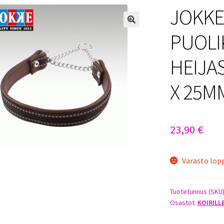
JOKKE
PUOLI
HEIJA
X 25M
23,90
€
Varasto lop
Tuotetunnus (SKU
Osastot:
KOIRILL