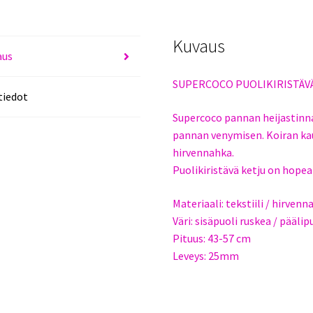
Kuvaus
aus
SUPERCOCO PUOLIKIRISTÄV
tiedot
Supercoco pannan heijastinn
pannan venymisen. Koiran k
hirvennahka.
Puolikiristävä ketju on hopea
Materiaali: tekstiili / hirven
Väri: sisäpuoli ruskea / päälip
Pituus: 43-57 cm
Leveys: 25mm