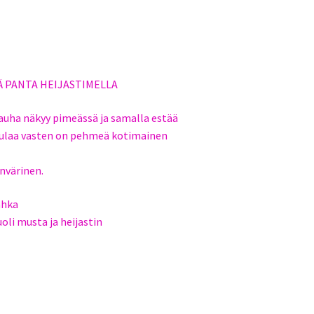
Ä PANTA HEIJASTIMELLA
auha näkyy pimeässä ja samalla estää
aulaa vasten on pehmeä kotimainen
nvärinen.
nahka
uoli musta ja heijastin