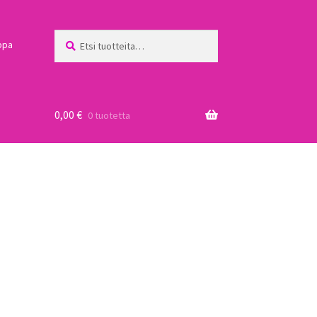
Etsi:
Haku
ppa
0,00
€
0 tuotetta
a