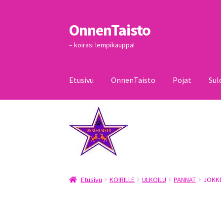
OnnenTaisto
Siirry
Siirry
navigointiin
sisältöön
– koirasi lempikauppa!
Etusivu
OnnenTaisto
Pojat
Sul
Etusivu
Kassa
Oma tili
OnnenTaisto
Ostoskor
Etusivu
KOIRILLE
ULKOILU
PANNAT
JOKKE