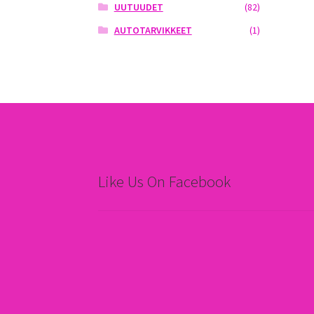
UUTUUDET
(82)
AUTOTARVIKKEET
(1)
Like Us On Facebook