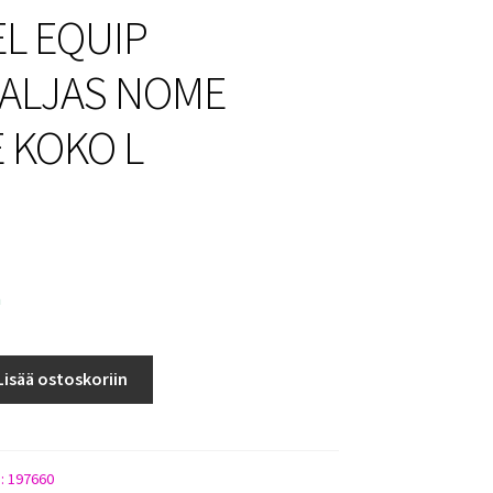
L EQUIP
ALJAS NOME
E KOKO L
a
Lisää ostoskoriin
):
197660