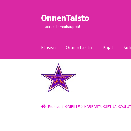
OnnenTaisto
Siirry
Siirry
navigointiin
sisältöön
– koirasi lempikauppa!
Etusivu
OnnenTaisto
Pojat
Sul
Etusivu
Kassa
Oma tili
OnnenTaisto
Ostoskor
Etusivu
KOIRILLE
HARRASTUKSET JA KOULUT