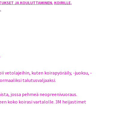
TUKSET JA KOULUTTAMINEN
,
KOIRILLE
,
.
T
i vetolajeihin, kuten koirapyöräily, -juoksu, -
ormaaliksi talutusvaljaaksi.
ista, jossa pehmeä neopreenivuoraus.
en koko koirasi vartalolle. 3M heijastimet