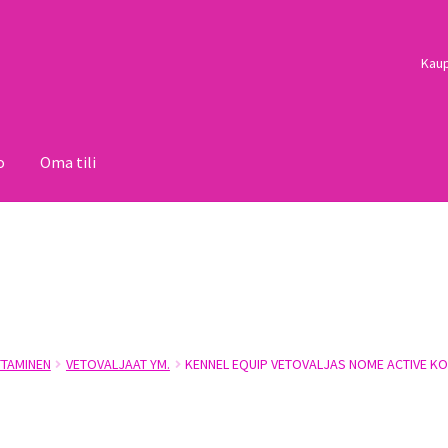
Kau
o
Oma tili
i
Palautukset
Pojat
Sulo
Tietosuojaseloste
Toimitusehdot
Uutisi
TAMINEN
VETOVALJAAT YM.
KENNEL EQUIP VETOVALJAS NOME ACTIVE KO