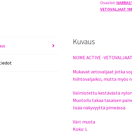
Osastot:
HARRAS
KOKO
VETOVALJAAT YM
L
määrä
Kuvaus
aus
NOME ACTIVE -VETOVALJAA
tiedot
Mukavat vetovaljaat jotka sopi
hiihtovaljaiksi, mutta myös n
Valmistettu kestävästä nylon
Muotoilu takaa tasaisen paine
lisää näkyvyyttä pimeässä.
Väri: musta
Koko: L