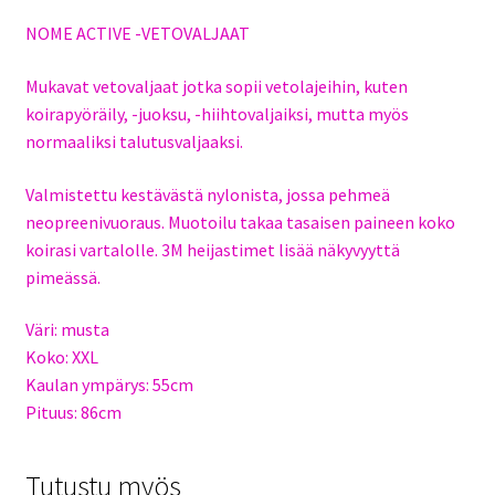
NOME ACTIVE -VETOVALJAAT
Mukavat vetovaljaat jotka sopii vetolajeihin, kuten
koirapyöräily, -juoksu, -hiihtovaljaiksi, mutta myös
normaaliksi talutusvaljaaksi.
Valmistettu kestävästä nylonista, jossa pehmeä
neopreenivuoraus. Muotoilu takaa tasaisen paineen koko
koirasi vartalolle. 3M heijastimet lisää näkyvyyttä
pimeässä.
Väri: musta
Koko: XXL
Kaulan ympärys: 55cm
Pituus: 86cm
Tutustu myös