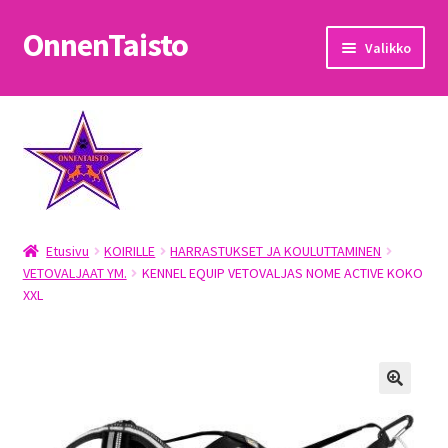
OnnenTaisto
Siirry
Siirry
Valikko
navigointiin
sisältöön
Etusivu
Kassa
Oma tili
Etusivu
KOIRILLE
HARRASTUKSET JA KOULUTTAMINEN
OnnenTaisto
VETOVALJAAT YM.
KENNEL EQUIP VETOVALJAS NOME ACTIVE KOKO
XXL
Ostoskori
Palautukset
Pojat