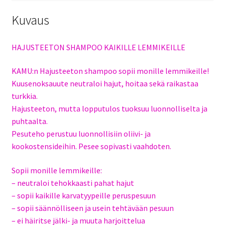
Kuvaus
HAJUSTEETON SHAMPOO KAIKILLE LEMMIKEILLE
KAMU:n Hajusteeton shampoo sopii monille lemmikeille!
Kuusenoksauute neutraloi hajut, hoitaa sekä raikastaa
turkkia.
Hajusteeton, mutta lopputulos tuoksuu luonnolliselta ja
puhtaalta.
Pesuteho perustuu luonnollisiin oliivi- ja
kookostensideihin. Pesee sopivasti vaahdoten.
Sopii monille lemmikeille:
– neutraloi tehokkaasti pahat hajut
– sopii kaikille karvatyypeille peruspesuun
– sopii säännölliseen ja usein tehtävään pesuun
– ei häiritse jälki- ja muuta harjoittelua