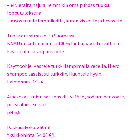
– ei vieraita hajuja, lemmikin oma puhdas tuoksu
lopputuloksena
– myös muille lemmikeille, kuten kissoille ja hevosille
Tuote on valmistettu Suomessa.
KAMU on kotimainen ja 100% biohajoava. Turvallinen
käyttäjälle ja ympäristölle.
Käyttöohje: Kastele turkki lämpimällä vedellä. Hiero
shampoo tasaisesti turkkiin. Huuhtele hyvin.
Laimennus: 1:1-4
Ainesosat: anioniset tensidit 5–15 %, sodium benzoate,
picea abies extract.
pH 6,5
Pakkauskoko: 350ml
Yksikköhinta: 54,00 €/L