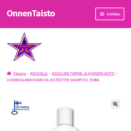
OnnenTaisto
Siirry
Siirry
Valikko
navigointiin
sisältöön
Etusivu
Kassa
Oma tili
Etusivu
KISSOILLE
KISSOJEN TURKIN JA KYNSIEN HOITO
OnnenTaisto
LUONNOLLINEN KAMU HAJUSTEETON SHAMPOO 350ML
Ostoskori
Palautukset
Pojat