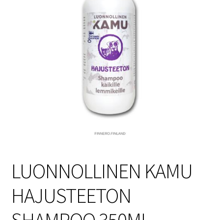
Sulo
Tietosuojaseloste
Toimitusehdot
Uutisia
LUONNOLLINEN KAMU
HAJUSTEETON
SHAMPOO 350ML