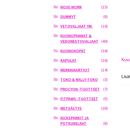
NOSE WORK
(15)
DUMMYT
(8)
VETOVALJAAT YM.
(16)
KUONOPANNAT &
VEDONESTOVALJAAT
(40)
KUONOKOPAT
(34)
Kuv
KAPULAT
(16)
MERKKIKARTIOT
(14)
Lisä
TOKO & RALLY-TOKO
(3)
PROCYON -TUOTTEET
(7)
FITPAWS -TUOTTEET
(5)
METSÄSTYS
(30)
KICKSPARKIT JA
POTKUKELKAT
(8)