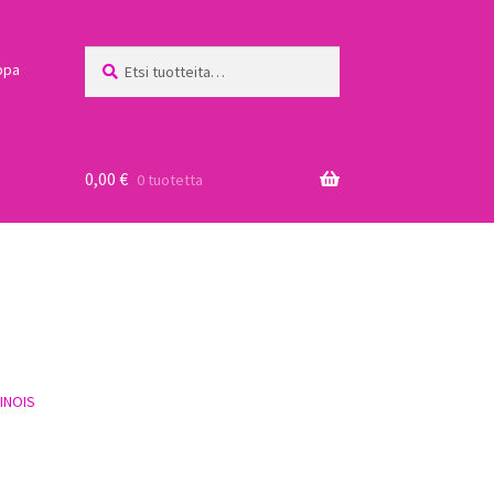
Etsi:
Haku
ppa
0,00
€
0 tuotetta
a
INOIS