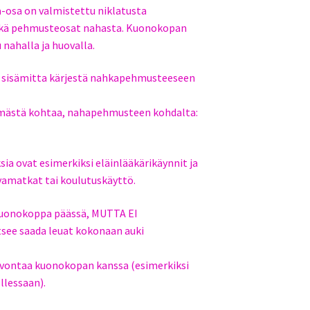
-osa on valmistettu niklatusta
 sekä pehmusteosat nahasta. Kuonokopan
 nahalla ja huovalla.
n sisämitta kärjestä nahkapehmusteeseen
mästä kohtaa, nahapehmusteen kohdalta:
a ovat esimerkiksi eläinlääkärikäynnit ja
vamatkat tai koulutuskäyttö.
kuonokoppa päässä, MUTTA EI
ee saada leuat kokonaan auki
valvontaa kuonokopan kanssa (esimerkiksi
lessaan).