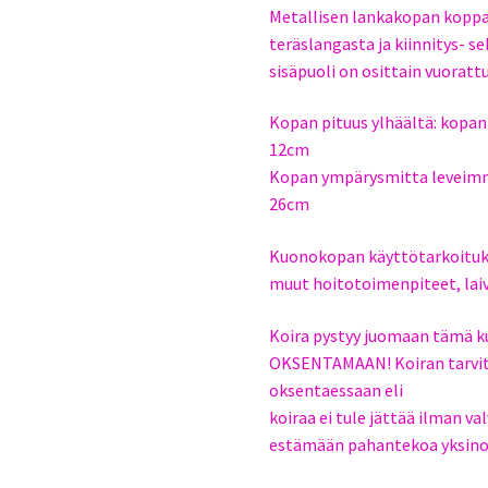
Metallisen lankakopan koppa
teräslangasta ja kiinnitys-
sisäpuoli on osittain vuorattu
Kopan pituus ylhäältä: kopa
12cm
Kopan ympärysmitta leveim
26cm
Kuonokopan käyttötarkoituksi
muut hoitotoimenpiteet, lai
Koira pystyy juomaan tämä 
OKSENTAMAAN! Koiran tarvits
oksentaessaan eli
koiraa ei tule jättää ilman 
estämään pahantekoa yksinol