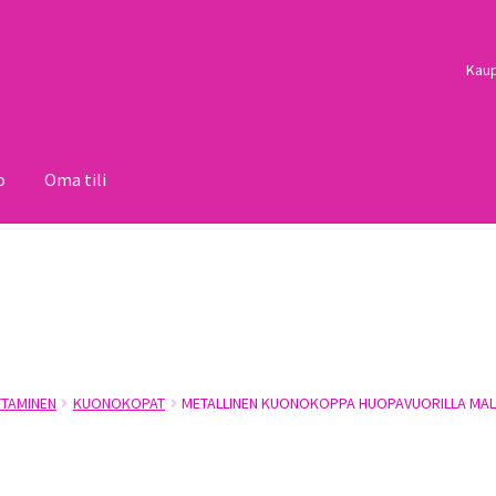
Kau
o
Oma tili
i
Palautukset
Pojat
Sulo
Tietosuojaseloste
Toimitusehdot
Uutisi
TAMINEN
KUONOKOPAT
METALLINEN KUONOKOPPA HUOPAVUORILLA MAL