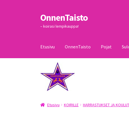
OnnenTaisto
Siirry
Siirry
navigointiin
sisältöön
– koirasi lempikauppa!
Etusivu
OnnenTaisto
Pojat
Sul
Etusivu
Kassa
Oma tili
OnnenTaisto
Ostoskor
Etusivu
KOIRILLE
HARRASTUKSET JA KOULUT