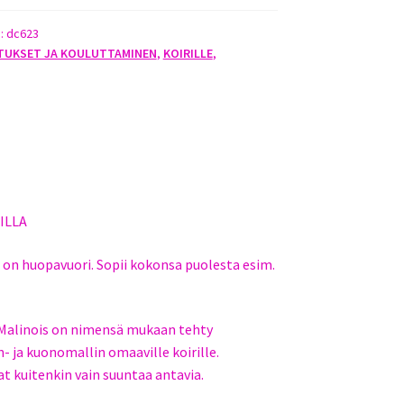
):
dc623
TUKSET JA KOULUTTAMINEN
,
KOIRILLE
,
ILLA
 on huopavuori. Sopii kokonsa puolesta esim.
Malinois on nimensä mukaan tehty
n- ja kuonomallin omaaville koirille.
 kuitenkin vain suuntaa antavia.