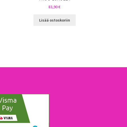
83,90
€
Lisää ostoskoriin