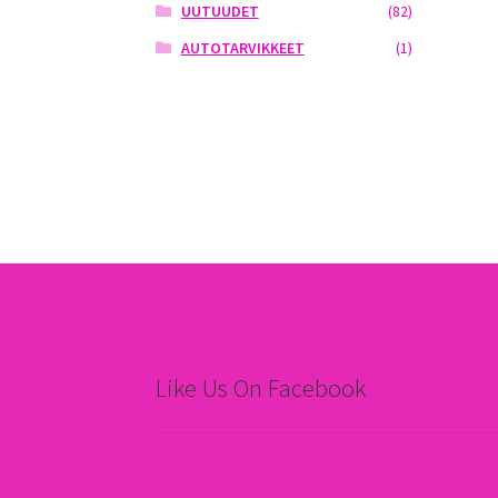
UUTUUDET
(82)
AUTOTARVIKKEET
(1)
Like Us On Facebook