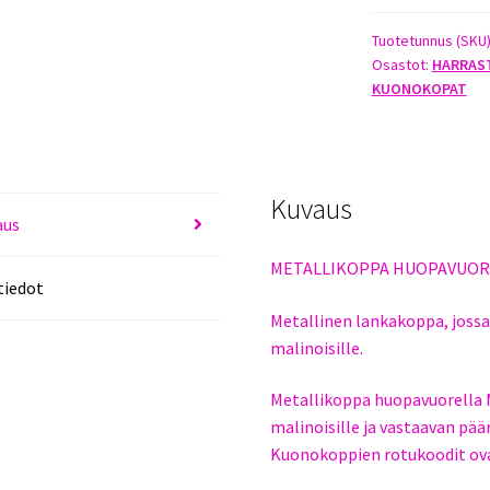
MALINOIS
määrä
Tuotetunnus (SKU
Osastot:
HARRAS
KUONOKOPAT
Kuvaus
aus
METALLIKOPPA HUOPAVUOR
tiedot
Metallinen lankakoppa, jossa
malinoisille.
Metallikoppa huopavuorella 
malinoisille ja vastaavan pää
Kuonokoppien rotukoodit ovat