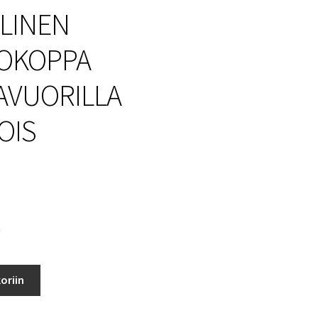
LINEN
OKOPPA
VUORILLA
OIS
a
oriin
LA