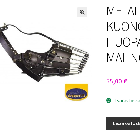
METAL
KUON
HUOPA
MALIN
55,00
€
1 varastoss
METALLINEN
Lisää ostosk
KUONOKOPPA
HUOPAVUORIL