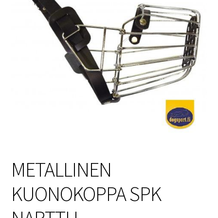
Sulo
Tietosuojaseloste
Toimitusehdot
Uutisia
METALLINEN
KUONOKOPPA SPK
NARTTU