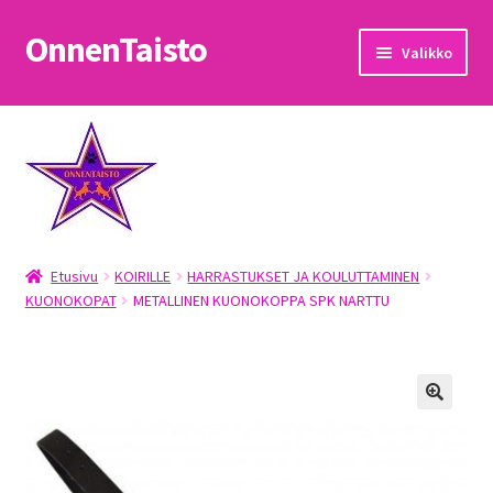
OnnenTaisto
Siirry
Siirry
Valikko
navigointiin
sisältöön
Etusivu
Kassa
Oma tili
Etusivu
KOIRILLE
HARRASTUKSET JA KOULUTTAMINEN
OnnenTaisto
KUONOKOPAT
METALLINEN KUONOKOPPA SPK NARTTU
Ostoskori
Palautukset
Pojat