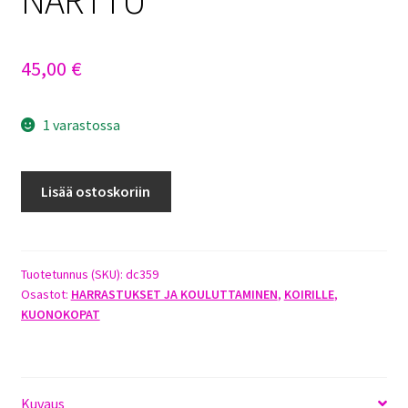
45,00
€
1 varastossa
METALLINEN
Lisää ostoskoriin
KUONOKOPPA
SPK
NARTTU
määrä
Tuotetunnus (SKU):
dc359
Osastot:
HARRASTUKSET JA KOULUTTAMINEN
,
KOIRILLE
,
KUONOKOPAT
Kuvaus