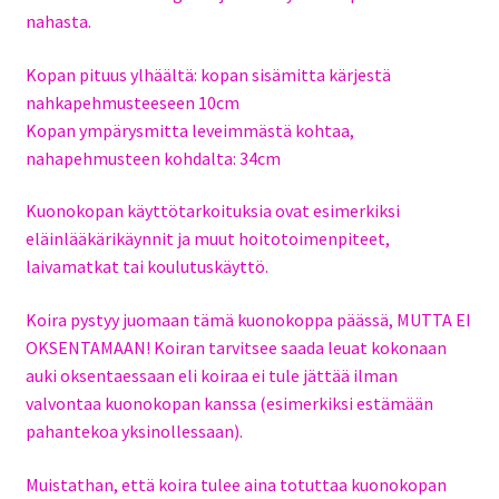
nahasta.
Kopan pituus ylhäältä: kopan sisämitta kärjestä
nahkapehmusteeseen 10cm
Kopan ympärysmitta leveimmästä kohtaa,
nahapehmusteen kohdalta: 34cm
Kuonokopan käyttötarkoituksia ovat esimerkiksi
eläinlääkärikäynnit ja muut hoitotoimenpiteet,
laivamatkat tai koulutuskäyttö.
Koira pystyy juomaan tämä kuonokoppa päässä, MUTTA EI
OKSENTAMAAN! Koiran tarvitsee saada leuat kokonaan
auki oksentaessaan eli koiraa ei tule jättää ilman
valvontaa kuonokopan kanssa (esimerkiksi estämään
pahantekoa yksinollessaan).
Muistathan, että koira tulee aina totuttaa kuonokopan