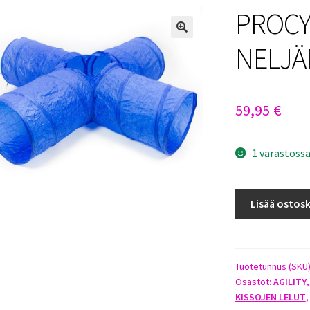
PROC
NELJÄ
59,95
€
1 varastoss
PROCYON
Lisää ostosk
NELJÄNTUULE
määrä
Tuotetunnus (SKU
Osastot:
AGILITY
KISSOJEN LELUT