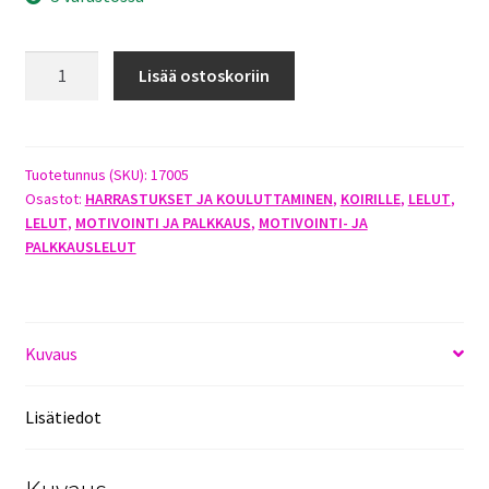
ROITI
Lisää ostoskoriin
MINISUPI
määrä
Tuotetunnus (SKU):
17005
Osastot:
HARRASTUKSET JA KOULUTTAMINEN
,
KOIRILLE
,
LELUT
,
LELUT
,
MOTIVOINTI JA PALKKAUS
,
MOTIVOINTI- JA
PALKKAUSLELUT
Kuvaus
Lisätiedot