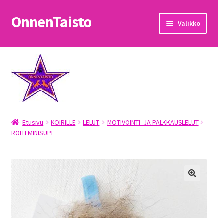
OnnenTaisto
Siirry
Siirry
Valikko
navigointiin
sisältöön
Etusivu
Kassa
Oma tili
Etusivu
KOIRILLE
LELUT
MOTIVOINTI- JA PALKKAUSLELUT
OnnenTaisto
ROITI MINISUPI
Ostoskori
Palautukset
Pojat