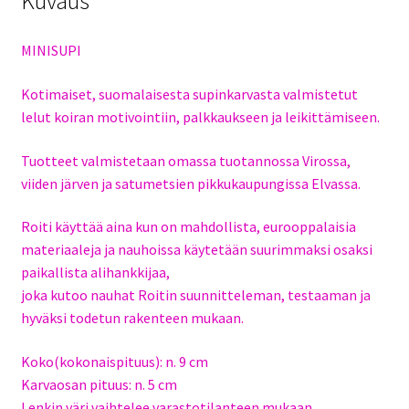
Kuvaus
MINISUPI
Kotimaiset, suomalaisesta supinkarvasta valmistetut
lelut koiran motivointiin, palkkaukseen ja leikittämiseen.
Tuotteet valmistetaan omassa tuotannossa Virossa,
viiden järven ja satumetsien pikkukaupungissa Elvassa.
Roiti käyttää aina kun on mahdollista, eurooppalaisia
materiaaleja ja nauhoissa käytetään suurimmaksi osaksi
paikallista alihankkijaa,
joka kutoo nauhat Roitin suunnitteleman, testaaman ja
hyväksi todetun rakenteen mukaan.
Koko(kokonaispituus): n. 9 cm
Karvaosan pituus: n. 5 cm
Lenkin väri vaihtelee varastotilanteen mukaan.