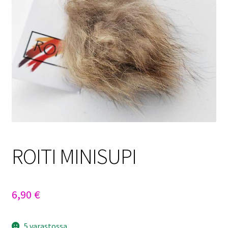
Sulo
Tietosuojaseloste
Toimitusehdot
Uutisia
ROITI MINISUPI
6,90
€
5 varastossa