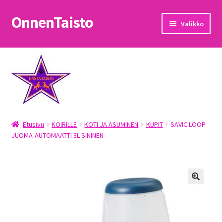
OnnenTaisto
Siirry
Siirry
Valikko
navigointiin
sisältöön
Etusivu
Kassa
Oma tili
Etusivu
KOIRILLE
KOTI JA ASUMINEN
KUPIT
SAVIC LOOP
OnnenTaisto
JUOMA-AUTOMAATTI 3L SININEN
Ostoskori
Palautukset
Pojat