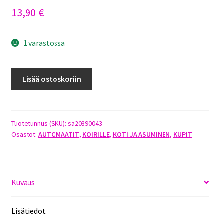
13,90
€
1 varastossa
SAVIC
Lisää ostoskoriin
LOOP
JUOMA-
AUTOMAATTI
3L
Tuotetunnus (SKU):
sa20390043
Osastot:
AUTOMAATIT
,
KOIRILLE
,
KOTI JA ASUMINEN
,
KUPIT
SININEN
määrä
Kuvaus
Lisätiedot