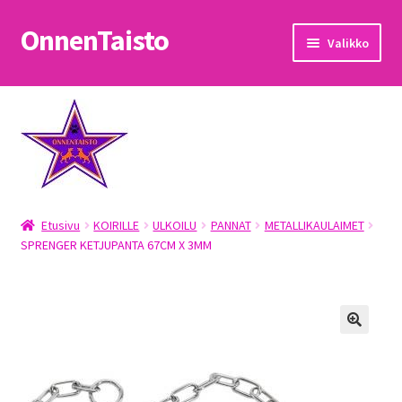
OnnenTaisto
Siirry
Siirry
Valikko
navigointiin
sisältöön
Etusivu
Kassa
Oma tili
Etusivu
KOIRILLE
ULKOILU
PANNAT
METALLIKAULAIMET
OnnenTaisto
SPRENGER KETJUPANTA 67CM X 3MM
Ostoskori
Palautukset
Pojat