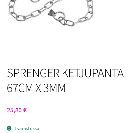
Sulo
Tietosuojaseloste
Toimitusehdot
Uutisia
SPRENGER KETJUPANTA
67CM X 3MM
25,80
€
1 varastossa