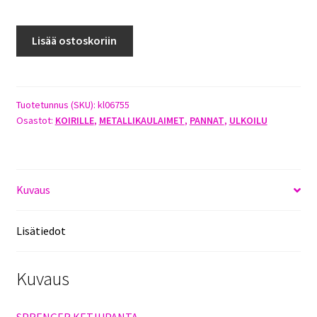
SPRENGER
Lisää ostoskoriin
KETJUPANTA
67CM
X
3MM
Tuotetunnus (SKU):
kl06755
Osastot:
KOIRILLE
,
METALLIKAULAIMET
,
PANNAT
,
ULKOILU
määrä
Kuvaus
Lisätiedot
Kuvaus
SPRENGER KETJUPANTA