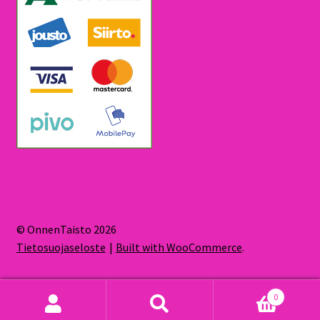
© OnnenTaisto 2026
Tietosuojaseloste
Built with WooCommerce
.
0
Etsi:
Haku