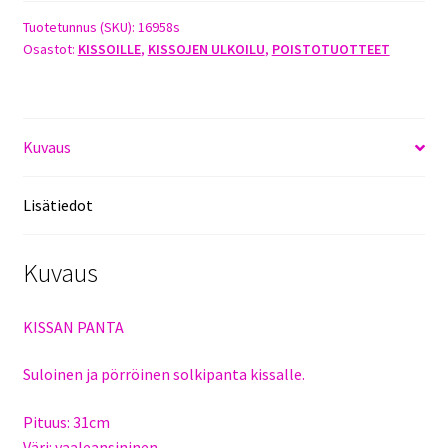
PANTA
VAALEANSININEN
Tuotetunnus (SKU):
16958s
Osastot:
KISSOILLE
,
KISSOJEN ULKOILU
,
POISTOTUOTTEET
määrä
Kuvaus
Lisätiedot
Kuvaus
KISSAN PANTA
Suloinen ja pörröinen solkipanta kissalle.
Pituus: 31cm
Väri: vaaleansininen