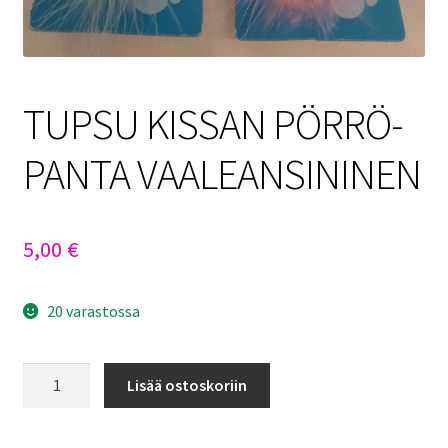
TUPSU KISSAN PÖRRÖ-
PANTA VAALEANSININEN
5,00
€
20 varastossa
TUPSU
Lisää ostoskoriin
KISSAN
PÖRRÖ-