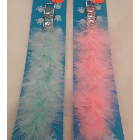
Sulo
Tietosuojaseloste
Toimitusehdot
Uutisia