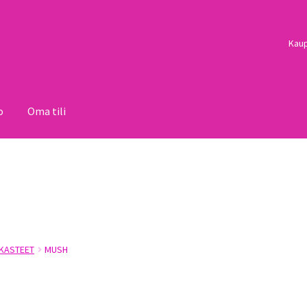
Kau
o
Oma tili
i
Palautukset
Pojat
Sulo
Tietosuojaseloste
Toimitusehdot
Uutisi
KASTEET
MUSH