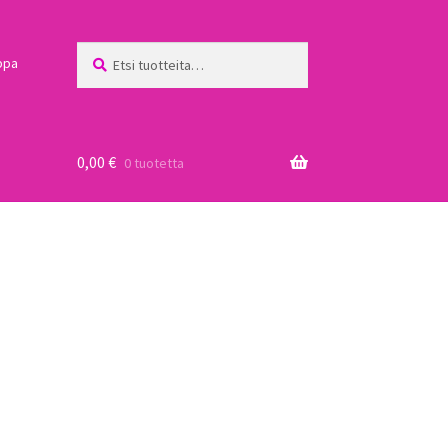
Etsi:
Haku
ppa
0,00
€
0 tuotetta
a