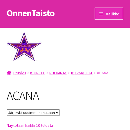
OnnenTaisto
Siirry
Siirry
Valikko
navigointiin
sisältöön
Etusivu
Kassa
Oma tili
Etusivu
KOIRILLE
RUOKINTA
KUIVARUOAT
ACANA
OnnenTaisto
Ostoskori
ACANA
Palautukset
Pojat
Sorted
Näytetään kaikki 10 tulosta