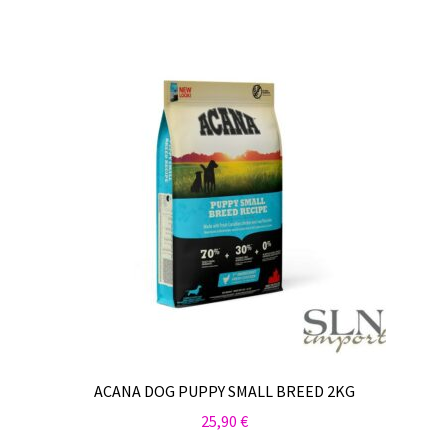
by
Sulo
latest
Tietosuojaseloste
Toimitusehdot
Uutisia
ACANA DOG PUPPY SMALL BREED 2KG
25,90
€