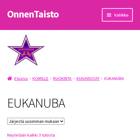
OnnenTaisto
Siirry
Siirry
Valikko
navigointiin
sisältöön
Etusivu
Kassa
Oma tili
Etusivu
KOIRILLE
RUOKINTA
KUIVARUOAT
EUKANUBA
OnnenTaisto
Ostoskori
EUKANUBA
Palautukset
Pojat
Sorted
Näytetään kaikki 3 tulosta