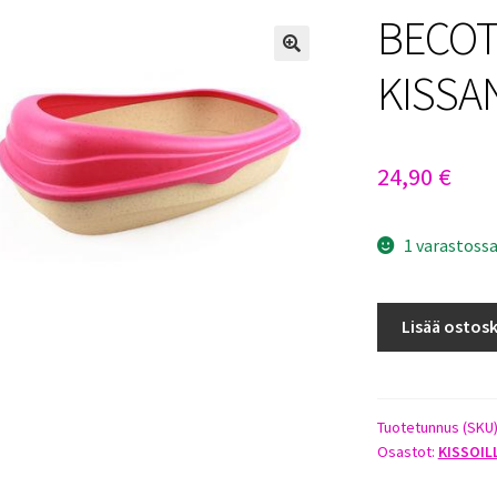
BECOT
KISSA
24,90
€
1 varastoss
BECOTRAY
Lisää ostosk
EKOLOGINEN
KISSANVESSA
PINKKI
määrä
Tuotetunnus (SKU
Osastot:
KISSOIL