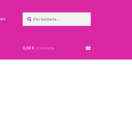
Etsi:
Haku
ppa
0,00
€
0 tuotetta
a