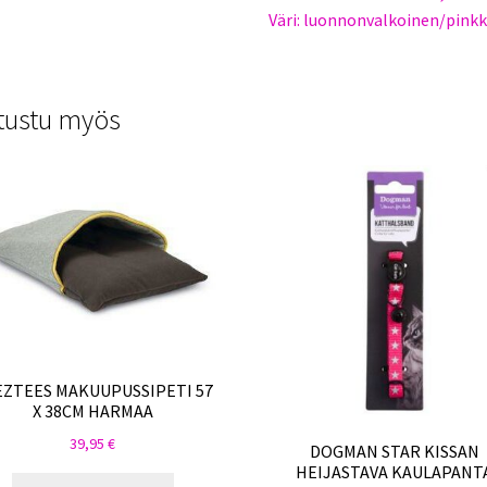
Väri: luonnonvalkoinen/pinkk
tustu myös
EZTEES MAKUUPUSSIPETI 57
X 38CM HARMAA
39,95
€
DOGMAN STAR KISSAN
HEIJASTAVA KAULAPANT