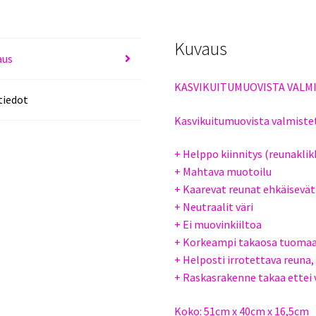
Kuvaus
aus
KASVIKUITUMUOVISTA VALM
tiedot
Kasvikuitumuovista valmistet
+ Helppo kiinnitys (reunaklik
+ Mahtava muotoilu
+ Kaarevat reunat ehkäisevät
+ Neutraalit väri
+ Ei muovinkiiltoa
+ Korkeampi takaosa tuomaan 
+ Helposti irrotettava reuna
+ Raskasrakenne takaa ettei v
Koko: 51cm x 40cm x 16,5cm