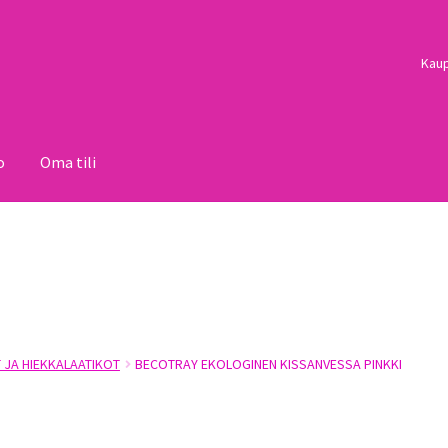
Kau
o
Oma tili
i
Palautukset
Pojat
Sulo
Tietosuojaseloste
Toimitusehdot
Uutisi
 JA HIEKKALAATIKOT
BECOTRAY EKOLOGINEN KISSANVESSA PINKKI