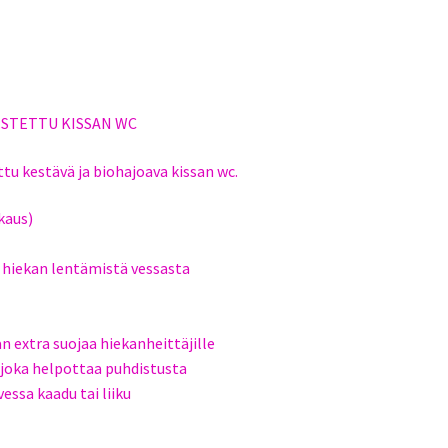
ISTETTU KISSAN WC
tu kestävä ja biohajoava kissan wc.
kaus)
 hiekan lentämistä vessasta
extra suojaa hiekanheittäjille
, joka helpottaa puhdistusta
essa kaadu tai liiku