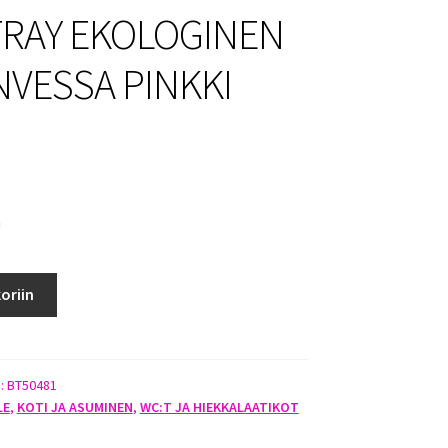
RAY EKOLOGINEN
NVESSA PINKKI
a
oriin
):
BT50481
LE
,
KOTI JA ASUMINEN
,
WC:T JA HIEKKALAATIKOT