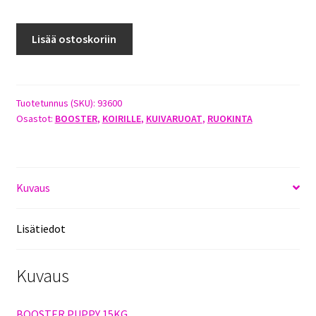
BOOSTER
Lisää ostoskoriin
PUPPY
15KG
määrä
Tuotetunnus (SKU):
93600
Osastot:
BOOSTER
,
KOIRILLE
,
KUIVARUOAT
,
RUOKINTA
Kuvaus
Lisätiedot
Kuvaus
BOOSTER PUPPY 15KG