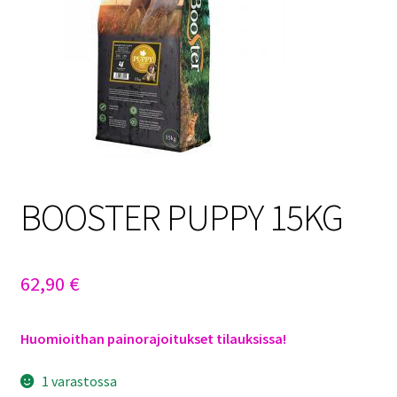
Sulo
Tietosuojaseloste
Toimitusehdot
Uutisia
BOOSTER PUPPY 15KG
62,90
€
Huomioithan painorajoitukset tilauksissa!
1 varastossa