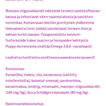
Mannan-oligosakkaridit edistävät terveen suolistoflooran
kasvua ja tehostavat siten ruuansulatusta ja suoliston
toimintaa. Koiranruuan biotiini ja erityinen yhdistelmä
hivenaineita (mm. sinkki) varmistavat terveen ihon ja
vahvan turkin kasvun. Tasapainotettu kalsium-
fosforisuhde tukee luuston ja hampaiden kehitystä.
Puppy-koiranruoka sisältää Omega 3 & 6 -rasvahapot.
Lisätietoa tuotteista osoitteessa www.boosterpower.fi
Koostumus:
Kananliha, maissi, riisi, kananrasva (säilötty
tokoferoleilla), kuivatut omenat, panimohiiva,
kananmaksa, lohiöljy, mineraalit, mannan-oligosakkaridit
(160 mg/kg), Yucca Schidigera kasviuute (80 mg/kg)
Ravintoainekoostumus: