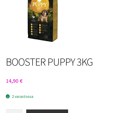
Sulo
Tietosuojaseloste
Toimitusehdot
Uutisia
BOOSTER PUPPY 3KG
14,90
€
2 varastossa
BOOSTER