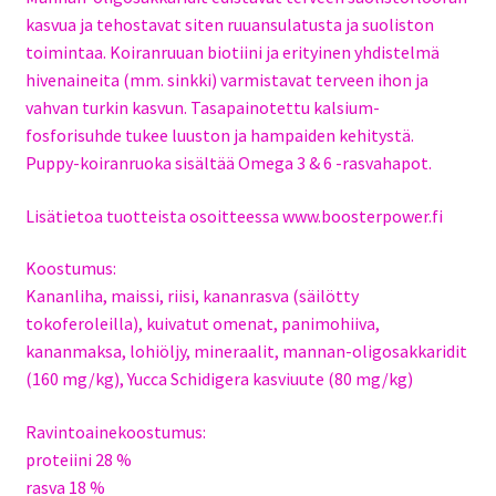
kasvua ja tehostavat siten ruuansulatusta ja suoliston
toimintaa. Koiranruuan biotiini ja erityinen yhdistelmä
hivenaineita (mm. sinkki) varmistavat terveen ihon ja
vahvan turkin kasvun. Tasapainotettu kalsium-
fosforisuhde tukee luuston ja hampaiden kehitystä.
Puppy-koiranruoka sisältää Omega 3 & 6 -rasvahapot.
Lisätietoa tuotteista osoitteessa www.boosterpower.fi
Koostumus:
Kananliha, maissi, riisi, kananrasva (säilötty
tokoferoleilla), kuivatut omenat, panimohiiva,
kananmaksa, lohiöljy, mineraalit, mannan-oligosakkaridit
(160 mg/kg), Yucca Schidigera kasviuute (80 mg/kg)
Ravintoainekoostumus:
proteiini 28 %
rasva 18 %