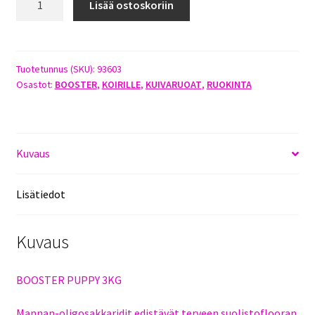
Lisää ostoskoriin
PUPPY
3KG
määrä
Tuotetunnus (SKU):
93603
Osastot:
BOOSTER
,
KOIRILLE
,
KUIVARUOAT
,
RUOKINTA
Kuvaus
Lisätiedot
Kuvaus
BOOSTER PUPPY 3KG
Mannan-oligosakkaridit edistävät terveen suolistoflooran