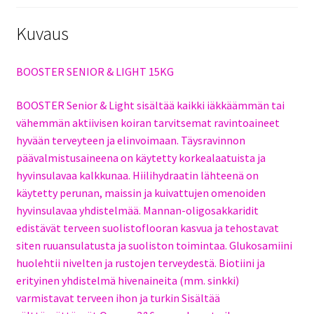
Kuvaus
BOOSTER SENIOR & LIGHT 15KG
BOOSTER Senior & Light sisältää kaikki iäkkäämmän tai
vähemmän aktiivisen koiran tarvitsemat ravintoaineet
hyvään terveyteen ja elinvoimaan. Täysravinnon
päävalmistusaineena on käytetty korkealaatuista ja
hyvinsulavaa kalkkunaa. Hiilihydraatin lähteenä on
käytetty perunan, maissin ja kuivattujen omenoiden
hyvinsulavaa yhdistelmää. Mannan-oligosakkaridit
edistävät terveen suolistoflooran kasvua ja tehostavat
siten ruuansulatusta ja suoliston toimintaa. Glukosamiini
huolehtii nivelten ja rustojen terveydestä. Biotiini ja
erityinen yhdistelmä hivenaineita (mm. sinkki)
varmistavat terveen ihon ja turkin Sisältää