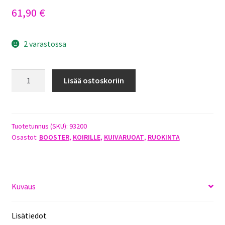
61,90
€
2 varastossa
BOOSTER
Lisää ostoskoriin
SENIOR
&
DIET
15KG
Tuotetunnus (SKU):
93200
Osastot:
BOOSTER
,
KOIRILLE
,
KUIVARUOAT
,
RUOKINTA
määrä
Kuvaus
Lisätiedot