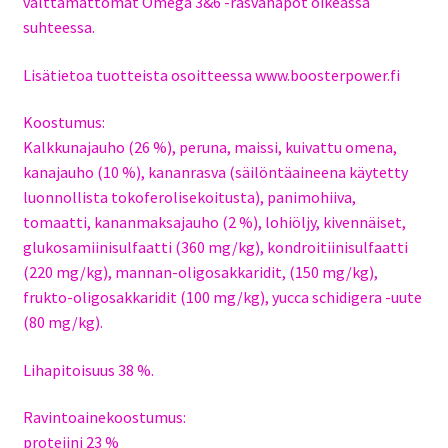
välttämättömät Omega 3&6 -rasvahapot oikeassa
suhteessa.
Lisätietoa tuotteista osoitteessa www.boosterpower.fi
Koostumus:
Kalkkunajauho (26 %), peruna, maissi, kuivattu omena,
kanajauho (10 %), kananrasva (säilöntäaineena käytetty
luonnollista tokoferolisekoitusta), panimohiiva,
tomaatti, kananmaksajauho (2 %), lohiöljy, kivennäiset,
glukosamiinisulfaatti (360 mg/kg), kondroitiinisulfaatti
(220 mg/kg), mannan-oligosakkaridit, (150 mg/kg),
frukto-oligosakkaridit (100 mg/kg), yucca schidigera -uute
(80 mg/kg).
Lihapitoisuus 38 %.
Ravintoainekoostumus:
proteiini 23 %