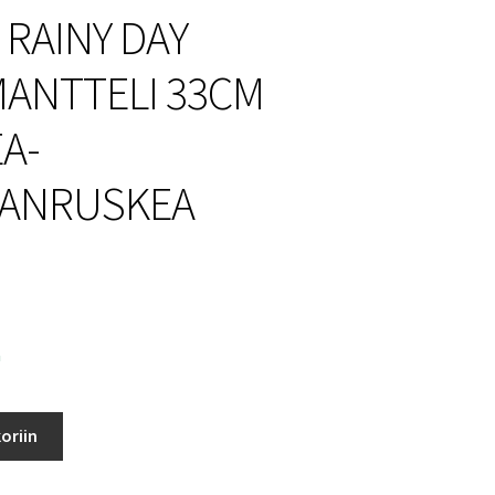
 RAINY DAY
ANTTELI 33CM
A-
ANRUSKEA
a
oriin