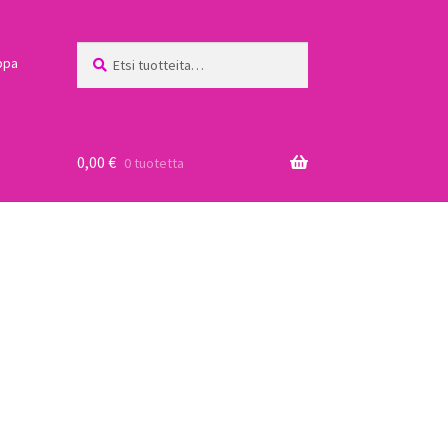
Etsi:
Haku
ppa
0,00
€
0 tuotetta
a