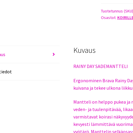
SADEMANTTEL
33CM
Tuotetunnus (SKU
Osastot:
KOIRILL
RUSKEA-
TUMMANRUSK
määrä
Kuvaus
aus
RAINY DAY SADEMANTTELI
tiedot
Ergonominen Brava Rainy Day
kuivana ja tekee ulkona liik
Mantteli on helppo pukea ja r
veden- ja tuulenpitävää, lika
varmistavat koirasi näkyvyyd
kevyesti lämmittävä vuorimat
vyötärö. Manttelin selkäosass