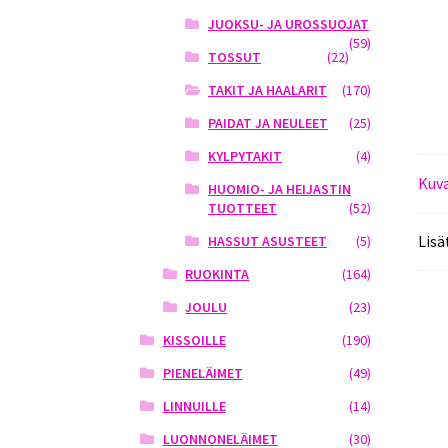
JUOKSU- JA UROSSUOJAT
(59)
TOSSUT
(22)
TAKIT JA HAALARIT
(170)
PAIDAT JA NEULEET
(25)
KYLPYTAKIT
(4)
Kuv
HUOMIO- JA HEIJASTIN
TUOTTEET
(52)
Lisä
HASSUT ASUSTEET
(5)
RUOKINTA
(164)
JOULU
(23)
KISSOILLE
(190)
PIENELÄIMET
(49)
LINNUILLE
(14)
LUONNONELÄIMET
(30)