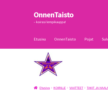
OnnenTaisto
Siirry
Siirry
navigointiin
sisältöön
– koirasi lempikauppa!
Etusivu
OnnenTaisto
Pojat
Sul
Etusivu
Kassa
Oma tili
OnnenTaisto
Ostoskor
Etusivu
KOIRILLE
VAATTEET
TAKIT JA HAAL