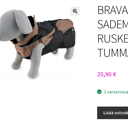
BRAVA
SADEM
RUSKE
TUMM
25,90
€
1 varastoss
BRAVA
Lisää ostosk
RAINY
DAY