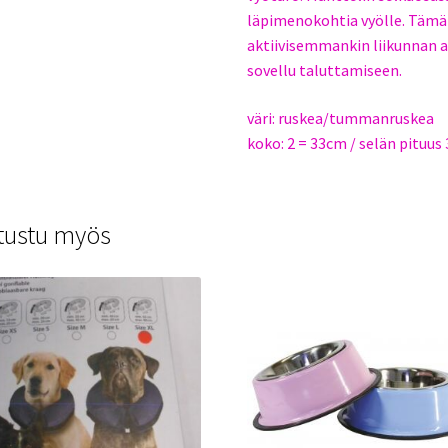
läpimenokohtia vyölle. Tämä
aktiivisemmankin liikunnan a
sovellu taluttamiseen.
väri: ruskea/tummanruskea
koko: 2 = 33cm / selän pituus
tustu myös