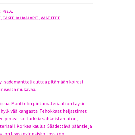
I
):
78202
E
,
TAKIT JA HAALARIT
,
VAATTEET
EA
 -sademantteli auttaa pitämään koirasi
kumisesta mukavaa.
iisua. Manttelin pintamateriaali on täysin
a hylkivää kangasta. Tehokkaat heijastimet
en pimeässä. Turkkia sähköistämätön,
eriaali. Korkea kaulus. Säädettävä pääntie ja
a on leveä nylonkisko, jossa on