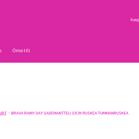
Kau
o
Oma tili
i
Palautukset
Pojat
Sulo
Tietosuojaseloste
Toimitusehdot
Uutisi
ARIT
BRAVA RAINY DAY SADEMANTTELI 33CM RUSKEA-TUMMANRUSKEA