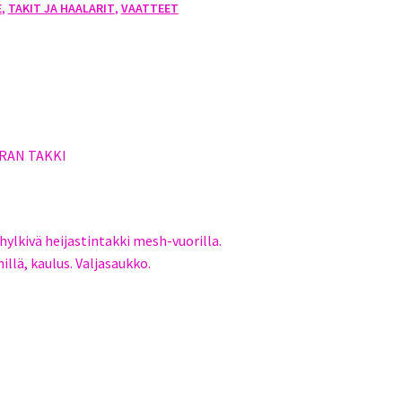
E
,
TAKIT JA HAALARIT
,
VAATTEET
LA
RAN TAKKI
ylkivä heijastintakki mesh-vuorilla.
llä, kaulus. Valjasaukko.