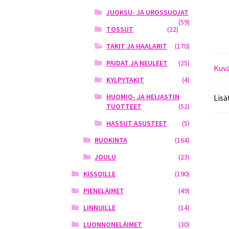
JUOKSU- JA UROSSUOJAT
(59)
TOSSUT
(22)
TAKIT JA HAALARIT
(170)
PAIDAT JA NEULEET
(25)
Kuv
KYLPYTAKIT
(4)
HUOMIO- JA HEIJASTIN
Lisä
TUOTTEET
(52)
HASSUT ASUSTEET
(5)
RUOKINTA
(164)
JOULU
(23)
KISSOILLE
(190)
PIENELÄIMET
(49)
LINNUILLE
(14)
LUONNONELÄIMET
(30)