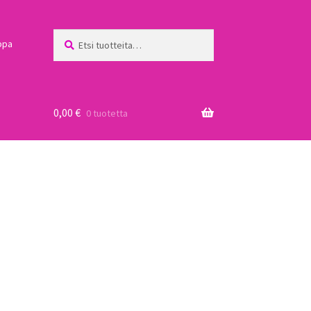
Etsi:
Haku
ppa
0,00
€
0 tuotetta
a