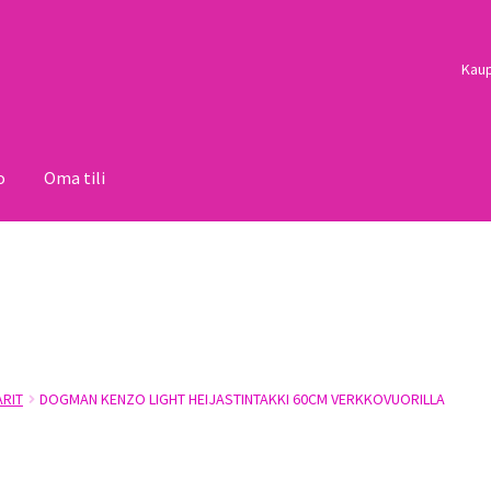
Kau
o
Oma tili
i
Palautukset
Pojat
Sulo
Tietosuojaseloste
Toimitusehdot
Uutisi
ARIT
DOGMAN KENZO LIGHT HEIJASTINTAKKI 60CM VERKKOVUORILLA