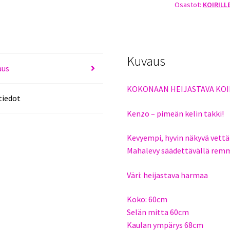
Osastot:
KOIRILL
VERKKOVUORIL
määrä
Kuvaus
aus
KOKONAAN HEIJASTAVA KOI
tiedot
Kenzo – pimeän kelin takki!
Kevyempi, hyvin näkyvä vettäh
Mahalevy säädettävällä remmi
Väri: heijastava harmaa
Koko: 60cm
Selän mitta 60cm
Kaulan ympärys 68cm