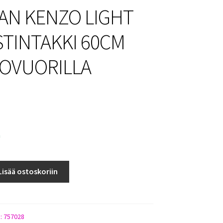
N KENZO LIGHT
STINTAKKI 60CM
OVUORILLA
a
Lisää ostoskoriin
KI
):
757028