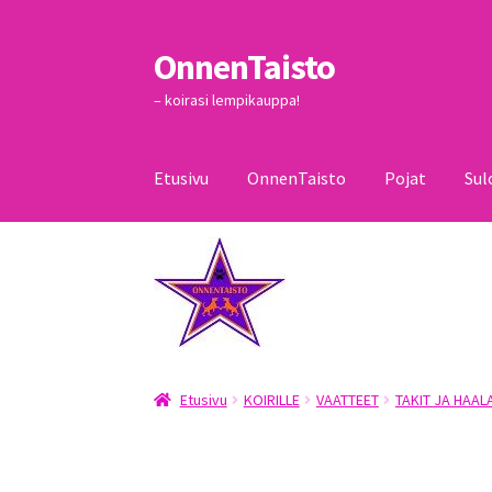
OnnenTaisto
Siirry
Siirry
navigointiin
sisältöön
– koirasi lempikauppa!
Etusivu
OnnenTaisto
Pojat
Sul
Etusivu
Kassa
Oma tili
OnnenTaisto
Ostoskor
Etusivu
KOIRILLE
VAATTEET
TAKIT JA HAAL